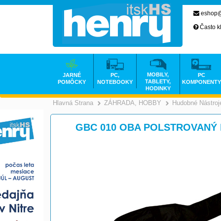
eshop@
Často k
MOBILY,
JARNÉ
PC,
PC
TABLETY,
POMÔCKY
NOTEBOOKY
KOMPONENTY
HODINKY
Hlavná Strana
ZÁHRADA, HOBBY
Hudobné Nástroj
>
GBC 010 OBA POLSTROVANÝ K