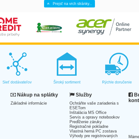
Prejsť na vrch stránky...
Sieť dodávateľov
Široký sortiment
Rýchle doručenie
Nákup na splátky
Služby
Bu
kont
Základné informácie
Ochráňte vaše zariadenia s
ESETom
Inštalácia MS Office
Servis a opravy notebookov
Predĺženie záruky
Registračné pokladne
Vlastná herná PC zostava
Výhody pre registrovaných
Mám