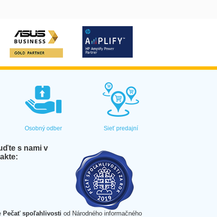
Osobný odber
Sieť predajní
ďte s nami v
akte:
e
Pečať spoľahlivosti
od Národného informačného