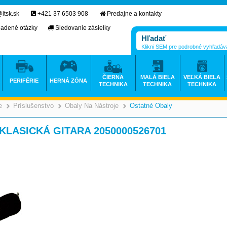
itsk.sk
+421 37 6503 908
Predajne a kontakty
ladené otázky
Sledovanie zásielky
Klikni SEM pre podrobné vyhľadáv
ČIERNA
MALÁ BIELA
VEĽKÁ BIELA
PERIFÉRIE
HERNÁ ZÓNA
TECHNIKA
TECHNIKA
TECHNIKA
e
Príslušenstvo
Obaly Na Nástroje
Ostatné Obaly
>
>
>
>
LASICKÁ GITARA 2050000526701