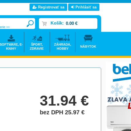
Registrovať sa
Prihlásiť sa
Košík:
0.00 €
anie >>
SOFTWARE, E-
ŠPORT,
ZÁHRADA,
NÁBYTOK
KNIHY
ZDRAVIE
HOBBY
31.94
€
bez DPH 25.97
€
do košíka