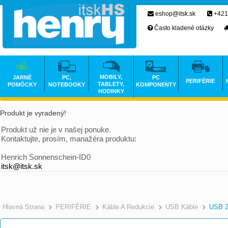
eshop@itsk.sk
+421
Často kladené otázky
MOBILY,
JARNÉ
PC,
PC
PERIFÉRIE
TABLETY,
POMÔCKY
NOTEBOOKY
KOMPONENTY
HODINKY
Produkt je vyradený!
Produkt už nie je v našej ponuke.
Kontaktujte, prosím, manažéra produktu:
Henrich Sonnenschein-ID0
itsk@itsk.sk
Hlavná Strana
PERIFÉRIE
Káble A Redukcie
USB Káble
USB 2