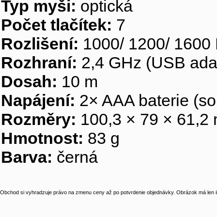
Typ myši:
optická
Počet tlačítek:
7
Rozlišení:
1000/ 1200/ 1600
Rozhraní:
2,4 GHz (USB ada
Dosah:
10 m
Napájení:
2× AAA baterie (so
Rozměry:
100,3 × 79 × 61,2
Hmotnost:
83 g
Barva:
černá
Obchod si vyhradzuje právo na zmenu ceny až po potvrdenie objednávky. Obrázok má len il