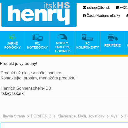
eshop@itsk.sk
+421
Často kladené otázky
MOBILY,
JARNÉ
PC,
PC
PERIFÉRIE
TABLETY,
POMÔCKY
NOTEBOOKY
KOMPONENTY
HODINKY
Produkt je vyradený!
Produkt už nie je v našej ponuke.
Kontaktujte, prosím, manažéra produktu:
Henrich Sonnenschein-ID0
itsk@itsk.sk
Hlavná Strana
PERIFÉRIE
Klávesnice, Myši, Joysticky
Myši
P