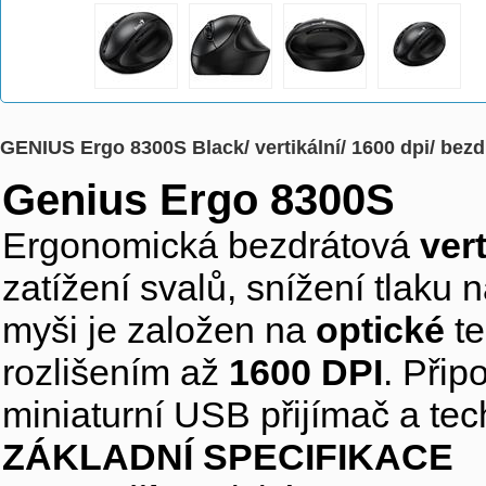
GENIUS Ergo 8300S Black/ vertikální/ 1600 dpi/ bezdr
Genius Ergo 8300S
Ergonomická bezdrátová
vert
zatížení svalů, snížení tlaku
myši je založen na
optické
te
rozlišením až
1600 DPI
. Přip
miniaturní USB přijímač a tec
ZÁKLADNÍ SPECIFIKACE