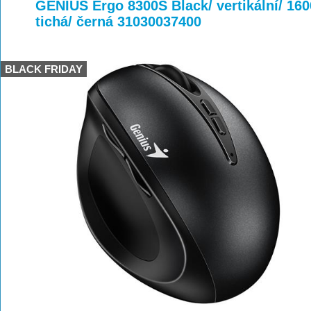
>
>
GENIUS Ergo 8300S Black/ vertikální/ 1600
tichá/ černá 31030037400
BLACK FRIDAY