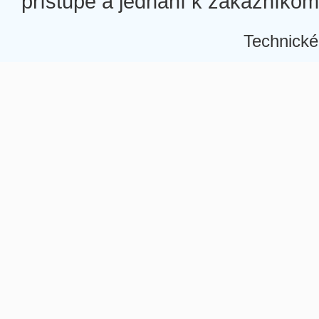
prístupe a jednaní k zákazníkom a
Technické
Â
Â
Â