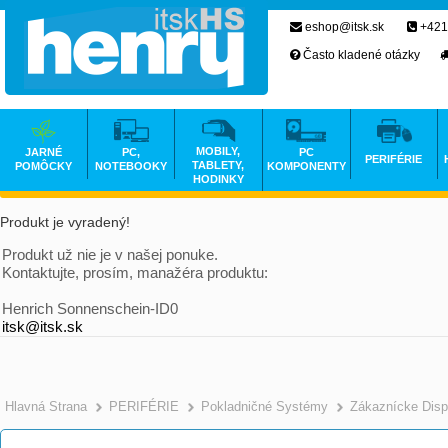
eshop@itsk.sk
+421
Často kladené otázky
MOBILY,
JARNÉ
PC,
PC
PERIFÉRIE
TABLETY,
POMÔCKY
NOTEBOOKY
KOMPONENTY
HODINKY
Produkt je vyradený!
Produkt už nie je v našej ponuke.
Kontaktujte, prosím, manažéra produktu:
Henrich Sonnenschein-ID0
itsk@itsk.sk
Hlavná Strana
PERIFÉRIE
Pokladničné Systémy
Zákaznícke Disp