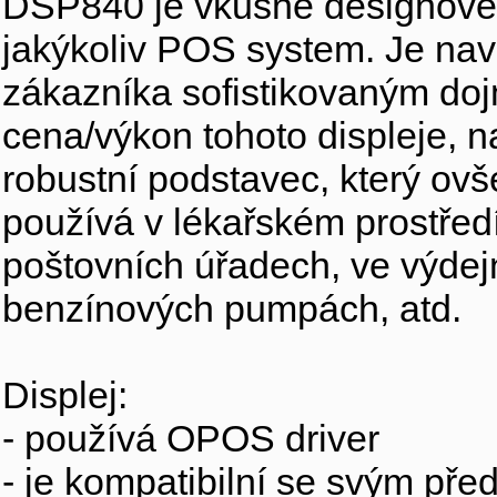
DSP840 je vkusně designově 
jakýkoliv POS system. Je na
zákazníka sofistikovaným do
cena/výkon tohoto displeje, n
robustní podstavec, který ovš
používá v lékařském prostředí
poštovních úřadech, ve výdej
benzínových pumpách, atd.
Displej:
- používá OPOS driver
- je kompatibilní se svým p