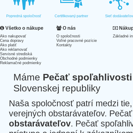
Popredná spoločnosť
Certifikovaný partner
Sieť dodávateľo
Všetko o nákupe
O nás
Nákup 
Ako nakupovať
O spoločnosti
Základné in
Cena dopravy
Voľné pracovné pozície
Ako platiť
Kontakty
Ako reklamovať
Servisné strediská
Obchodné podmienky
Reklamačné podmienky
Máme
Pečať spoľahlivosti
Slovenskej republiky
Naša spoločnosť patrí medzi tie
verejných obstarávateľov. Pečať 
obstarávateľov
. Pečať spoľahli