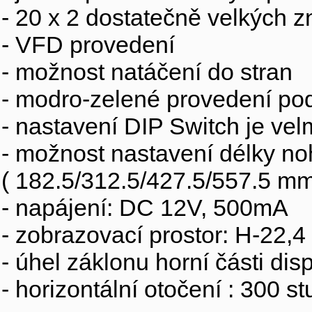
- 20 x 2 dostatečně velkých z
- VFD provedení
- možnost natáčení do stran
- modro-zelené provedení po
- nastavení DIP Switch je vel
- možnost nastavení délky noh
( 182.5/312.5/427.5/557.5 mm
- napájení: DC 12V, 500mA
- zobrazovací prostor: H-22,
- úhel záklonu horní části dis
- horizontální otočení : 300 s