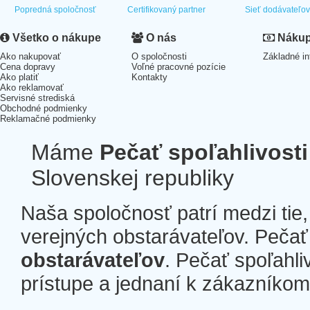
Popredná spoločnosť
Certifikovaný partner
Sieť dodávateľo
Všetko o nákupe
O nás
Nákup 
Ako nakupovať
O spoločnosti
Základné in
Cena dopravy
Voľné pracovné pozície
Ako platiť
Kontakty
Ako reklamovať
Servisné strediská
Obchodné podmienky
Reklamačné podmienky
Máme
Pečať spoľahlivosti
Slovenskej republiky
Naša spoločnosť patrí medzi tie
verejných obstarávateľov. Pečať 
obstarávateľov
. Pečať spoľahli
prístupe a jednaní k zákazníkom a