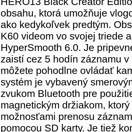
HERO13 Black Creator Editio
obsahu, ktorá umožňuje vlogov
ako kedykoľvek predtým. Ob
K60 videom vo svojej triede 
HyperSmooth 6.0. Je pripevnen
zaistí cez 5 hodín záznamu v 
môžete pohodlne ovládať kame
systém je vybavený smerovým 
zvukom Bluetooth pre použit
magnetickým držiakom, ktorý 
možnosťami prenosu záznamu
pomocou SD karty. Je tiež kom