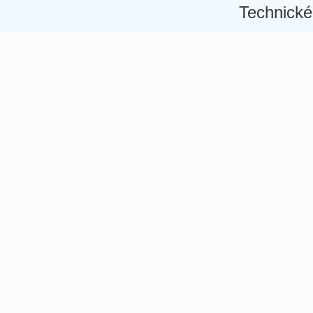
Technické
Â
Â
Â