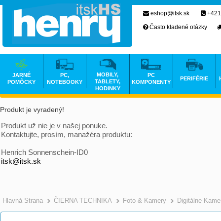
eshop@itsk.sk
+421
Často kladené otázky
MOBILY,
JARNÉ
PC,
PC
PERIFÉRIE
TABLETY,
POMÔCKY
NOTEBOOKY
KOMPONENTY
HODINKY
Produkt je vyradený!
Produkt už nie je v našej ponuke.
Kontaktujte, prosím, manažéra produktu:
Henrich Sonnenschein-ID0
itsk@itsk.sk
Hlavná Strana
ČIERNA TECHNIKA
Foto & Kamery
Digitálne Kame