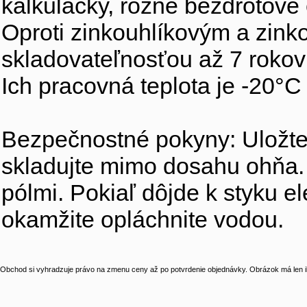
kalkulačky, rôzne bezdrôtové č
Oproti zinkouhlíkovým a zink
skladovateľnosťou až 7 rokov 
Ich pracovná teplota je -20°C
Bezpečnostné pokyny: Uložte
skladujte mimo dosahu ohňa. 
pólmi. Pokiaľ dôjde k styku e
okamžite opláchnite vodou.
Obchod si vyhradzuje právo na zmenu ceny až po potvrdenie objednávky. Obrázok má len il