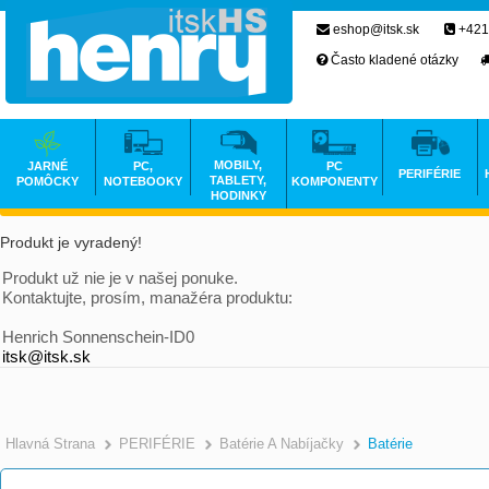
eshop@itsk.sk
+421
Často kladené otázky
MOBILY,
JARNÉ
PC,
PC
PERIFÉRIE
TABLETY,
POMÔCKY
NOTEBOOKY
KOMPONENTY
HODINKY
Produkt je vyradený!
Produkt už nie je v našej ponuke.
Kontaktujte, prosím, manažéra produktu:
Henrich Sonnenschein-ID0
itsk@itsk.sk
Hlavná Strana
PERIFÉRIE
Batérie A Nabíjačky
Batérie