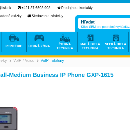
itsk.sk
+421 37 6503 908
Predajne a kontakty
ladené otázky
Sledovanie zásielky
Klikni SEM pre podrobné vyhľadáv
ČIERNA
MALÁ BIELA
VEĽKÁ BIELA
PERIFÉRIE
HERNÁ ZÓNA
TECHNIKA
TECHNIKA
TECHNIKA
rvky
VoIP / Voice
VoIP Telefóny
>
>
>
mall-Medium Business IP Phone GXP-1615