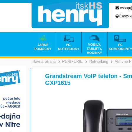
eshop@
Často k
MOBILY,
JARNÉ
PC,
PC
TABLETY,
POMÔCKY
NOTEBOOKY
KOMPONENTY
HODINKY
Hlavná Strana
PERIFÉRIE
Networking
Aktívne P
>
>
Grandstream VoIP telefon - S
GXP1615