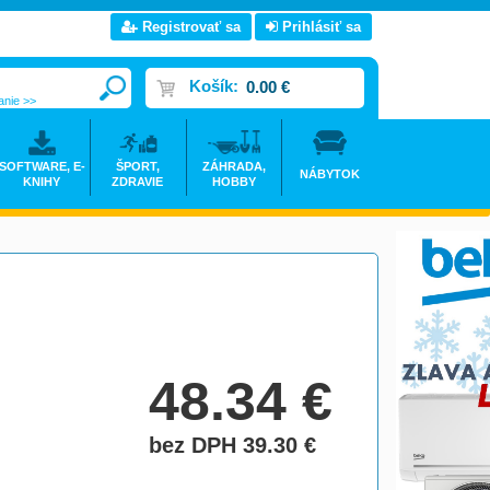
Registrovať sa
Prihlásiť sa
Košík:
0.00 €
anie >>
SOFTWARE, E-
ŠPORT,
ZÁHRADA,
NÁBYTOK
KNIHY
ZDRAVIE
HOBBY
48.34
€
bez DPH 39.30
€