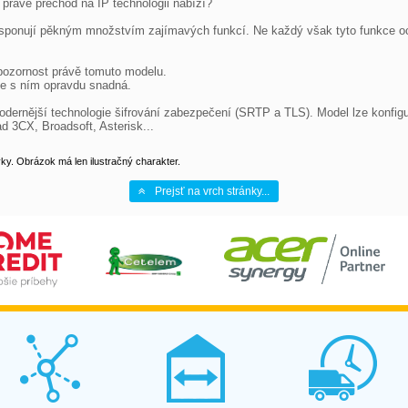
právě přechod na IP technologii nabízí?

 disponují pěkným množstvím zajímavých funkcí. Ne každý však tyto funkce o
pozornost právě tomuto modelu.

ce s ním opravdu snadná.

dernější technologie šifrování zabezpečení (SRTP a TLS). Model lze konfig
 3CX, Broadsoft, Asterisk...
y. Obrázok má len ilustračný charakter.
Prejsť na vrch stránky...