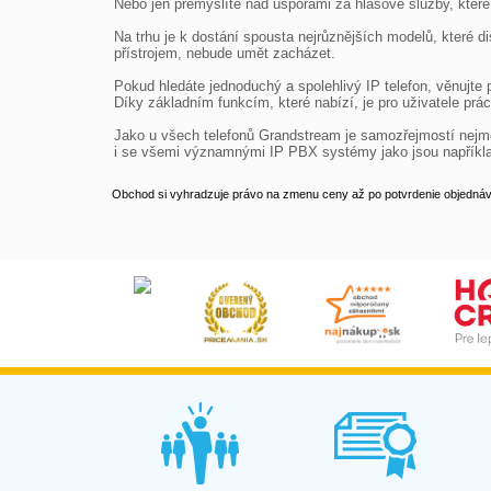
Nebo jen přemýšlíte nad úsporami za hlasové služby, které 
Na trhu je k dostání spousta nejrůznějších modelů, které
přístrojem, nebude umět zacházet.

Pokud hledáte jednoduchý a spolehlivý IP telefon, věnujte 
Díky základním funkcím, které nabízí, je pro uživatele prá
Jako u všech telefonů Grandstream je samozřejmostí nejmo
i se všemi významnými IP PBX systémy jako jsou například
Obchod si vyhradzuje právo na zmenu ceny až po potvrdenie objednávk