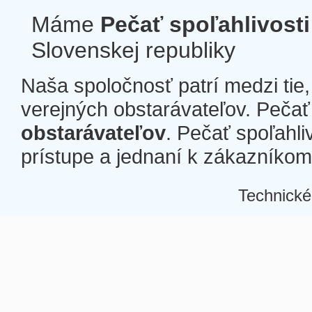
Máme
Pečať spoľahlivosti
Slovenskej republiky
Naša spoločnosť patrí medzi tie
verejných obstarávateľov. Pečať 
obstarávateľov
. Pečať spoľahli
prístupe a jednaní k zákazníkom a
Technické
Â
Â
Â