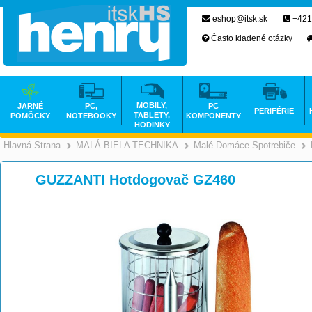
eshop@itsk.sk
+421
Často kladené otázky
MOBILY,
JARNÉ
PC,
PC
PERIFÉRIE
TABLETY,
POMÔCKY
NOTEBOOKY
KOMPONENTY
HODINKY
Hlavná Strana
MALÁ BIELA TECHNIKA
Malé Domáce Spotrebiče
>
>
GUZZANTI Hotdogovač GZ460