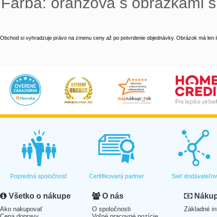
Farba: oranžová s obrázkami s
Obchod si vyhradzuje právo na zmenu ceny až po potvrdenie objednávky. Obrázok má len il
Popredná spoločnosť
Certifikovaný partner
Sieť dodávateľo
Všetko o nákupe
O nás
Nákup 
Ako nakupovať
O spoločnosti
Základné in
Cena dopravy
Voľné pracovné pozície