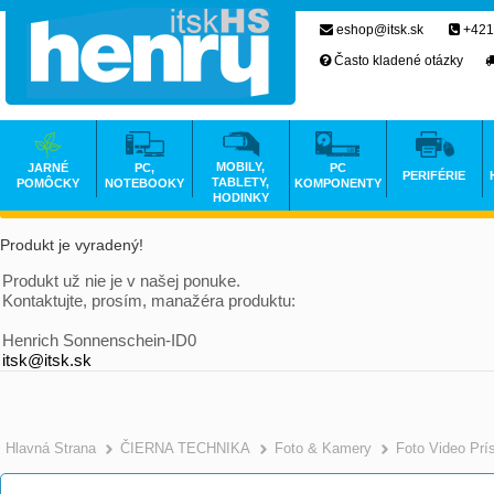
eshop@itsk.sk
+421
Často kladené otázky
MOBILY,
JARNÉ
PC,
PC
PERIFÉRIE
TABLETY,
POMÔCKY
NOTEBOOKY
KOMPONENTY
HODINKY
Produkt je vyradený!
Produkt už nie je v našej ponuke.
Kontaktujte, prosím, manažéra produktu:
Henrich Sonnenschein-ID0
itsk@itsk.sk
Hlavná Strana
ČIERNA TECHNIKA
Foto & Kamery
Foto Video Prí