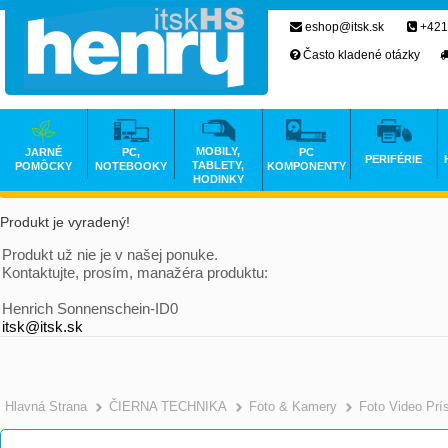
eshop@itsk.sk
+421
Často kladené otázky
MOBILY,
JARNÉ
PC,
PC
PERIFÉRIE
TABLETY,
POMÔCKY
NOTEBOOKY
KOMPONENTY
HODINKY
Produkt je vyradený!
Produkt už nie je v našej ponuke.
Kontaktujte, prosím, manažéra produktu:
Henrich Sonnenschein-ID0
itsk@itsk.sk
Hlavná Strana
ČIERNA TECHNIKA
Foto & Kamery
Foto Video Prí