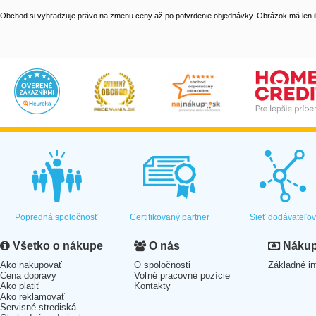
Obchod si vyhradzuje právo na zmenu ceny až po potvrdenie objednávky. Obrázok má len il
Popredná spoločnosť
Certifikovaný partner
Sieť dodávateľo
Všetko o nákupe
O nás
Nákup 
Ako nakupovať
O spoločnosti
Základné in
Cena dopravy
Voľné pracovné pozície
Ako platiť
Kontakty
Ako reklamovať
Servisné strediská