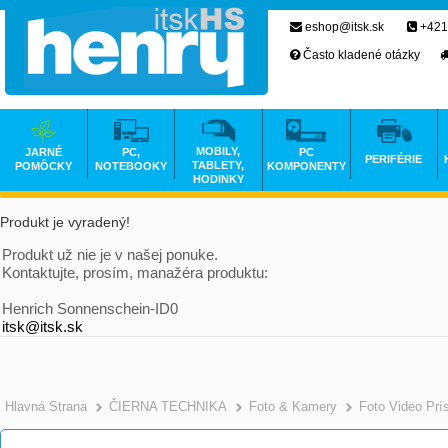
eshop@itsk.sk
+421
Často kladené otázky
MOBILY,
JARNÉ
PC,
PC
PERIFÉRIE
TABLETY,
POMÔCKY
NOTEBOOKY
KOMPONENTY
HODINKY
Produkt je vyradený!
Produkt už nie je v našej ponuke.
Kontaktujte, prosím, manažéra produktu:
Henrich Sonnenschein-ID0
itsk@itsk.sk
Hlavná Strana
ČIERNA TECHNIKA
Foto & Kamery
Foto Video Prí