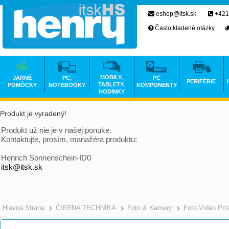
eshop@itsk.sk
+421
Často kladené otázky
MOBILY,
JARNÉ
PC,
PC
PERIFÉRIE
TABLETY,
POMÔCKY
NOTEBOOKY
KOMPONENTY
HODINKY
Produkt je vyradený!
Produkt už nie je v našej ponuke.
Kontaktujte, prosím, manažéra produktu:
Henrich Sonnenschein-ID0
itsk@itsk.sk
Hlavná Strana
ČIERNA TECHNIKA
Foto & Kamery
Foto Video Prí