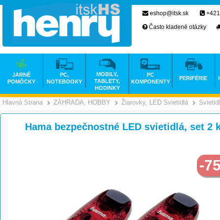
eshop@itsk.sk
+421
Často kladené otázky
MOBILY,
JARNÉ
PC,
PC
PERIFÉRIE
TABLETY,
POMÔCKY
NOTEBOOKY
KOMPONENTY
HODINKY
Hlavná Strana
ZÁHRADA, HOBBY
Žiarovky, LED Svietidlá
Svietid
>
>
Hama bezpečnostné LED svietidlá, set 2 k
-7