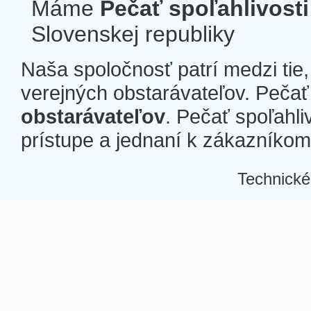
Máme
Pečať spoľahlivosti
Slovenskej republiky
Naša spoločnosť patrí medzi tie
verejných obstarávateľov. Pečať 
obstarávateľov
. Pečať spoľahli
prístupe a jednaní k zákazníkom a
Technické
Â
Â
Â