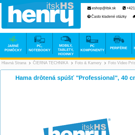
eshop@itsk.sk
+421
Často kladené otázky
MOBILY,
JARNÉ
PC,
PC
PERIFÉRIE
TABLETY,
POMÔCKY
NOTEBOOKY
KOMPONENTY
HODINKY
Hlavná Strana
ČIERNA TECHNIKA
Foto & Kamery
Foto Video Prí
>
>
Hama drôtená spúšť "Professional", 40 c