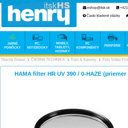
eshop@itsk.sk
+421
Často kladené otázky
MOBILY,
JARNÉ
PC,
PC
PERIFÉRIE
TABLETY,
POMÔCKY
NOTEBOOKY
KOMPONENTY
HODINKY
Hlavná Strana
ČIERNA TECHNIKA
Foto & Kamery
Foto Video Prí
>
>
HAMA filter HR UV 390 / 0-HAZE (priemer