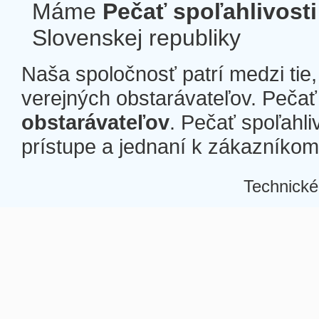
Máme
Pečať spoľahlivosti
Slovenskej republiky
Naša spoločnosť patrí medzi tie
verejných obstarávateľov. Pečať 
obstarávateľov
. Pečať spoľahli
prístupe a jednaní k zákazníkom a
Technické
Â
Â
Â