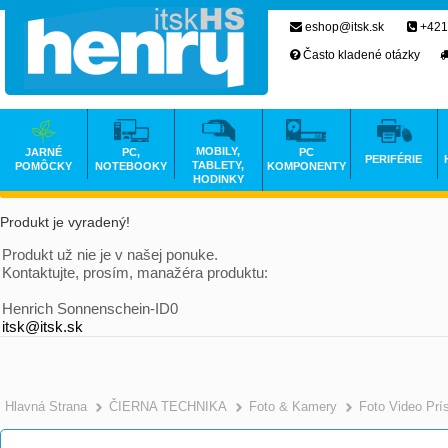
eshop@itsk.sk
+421
Často kladené otázky
MOBILY,
JARNÉ
PC,
PC
PERIFÉRIE
TABLETY,
POMÔCKY
NOTEBOOKY
KOMPONENTY
HODINKY
Produkt je vyradený!
Produkt už nie je v našej ponuke.
Kontaktujte, prosím, manažéra produktu:
Henrich Sonnenschein-ID0
itsk@itsk.sk
Hlavná Strana
ČIERNA TECHNIKA
Foto & Kamery
Foto Video Prí