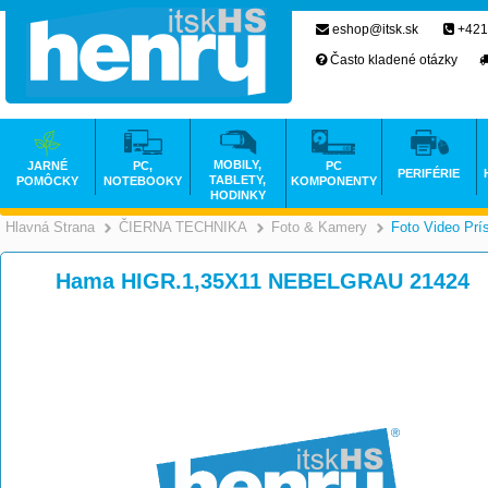
eshop@itsk.sk
+421
Často kladené otázky
MOBILY,
JARNÉ
PC,
PC
PERIFÉRIE
TABLETY,
POMÔCKY
NOTEBOOKY
KOMPONENTY
HODINKY
Hlavná Strana
ČIERNA TECHNIKA
Foto & Kamery
Foto Video Prí
>
>
Hama HIGR.1,35X11 NEBELGRAU 21424