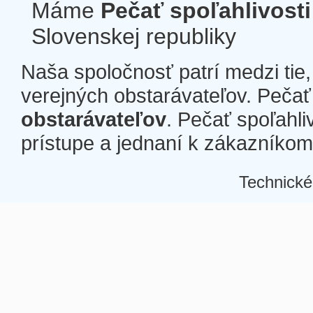
Máme
Pečať spoľahlivosti
Slovenskej republiky
Naša spoločnosť patrí medzi tie
verejných obstarávateľov. Pečať 
obstarávateľov
. Pečať spoľahli
prístupe a jednaní k zákazníkom a
Technické
Â
Â
Â