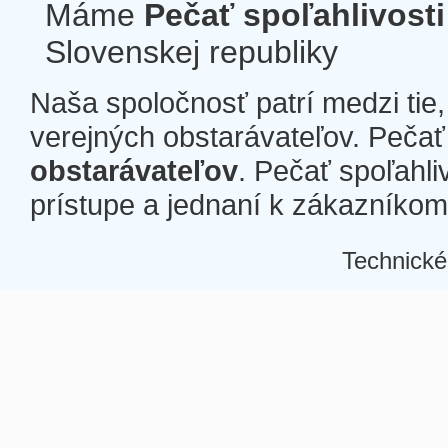
Máme
Pečať spoľahlivosti
Slovenskej republiky
Naša spoločnosť patrí medzi tie
verejných obstarávateľov. Pečať 
obstarávateľov
. Pečať spoľahli
prístupe a jednaní k zákazníkom a
Technické
Â
Â
Â