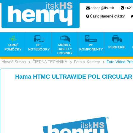
eshop@itsk.sk
+421
Často kladené otázky
MOBILY,
JARNÉ
PC,
PC
PERIFÉRIE
TABLETY,
POMÔCKY
NOTEBOOKY
KOMPONENTY
HODINKY
Hlavná Strana
ČIERNA TECHNIKA
Foto & Kamery
Foto Video Prí
>
>
Hama HTMC ULTRAWIDE POL CIRCULAR 