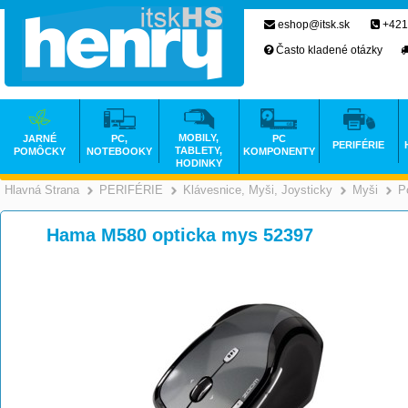
eshop@itsk.sk
+421
Často kladené otázky
MOBILY,
JARNÉ
PC,
PC
PERIFÉRIE
TABLETY,
POMÔCKY
NOTEBOOKY
KOMPONENTY
HODINKY
Hlavná Strana
PERIFÉRIE
Klávesnice, Myši, Joysticky
Myši
P
>
>
Hama M580 opticka mys 52397