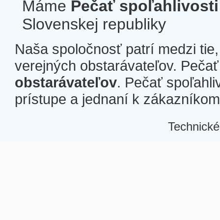
Máme
Pečať spoľahlivosti
Slovenskej republiky
Naša spoločnosť patrí medzi tie
verejných obstarávateľov. Pečať 
obstarávateľov
. Pečať spoľahli
prístupe a jednaní k zákazníkom a
Technické
Â
Â
Â