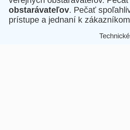
obstarávateľov
. Pečať spoľahli
prístupe a jednaní k zákazníkom a
Technické
Â
Â
Â