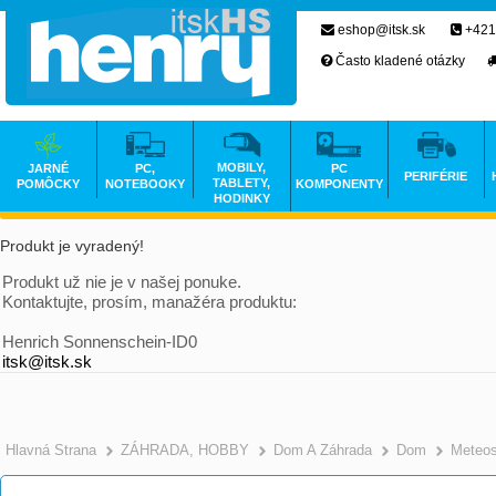
eshop@itsk.sk
+421
Často kladené otázky
MOBILY,
JARNÉ
PC,
PC
PERIFÉRIE
TABLETY,
POMÔCKY
NOTEBOOKY
KOMPONENTY
HODINKY
Produkt je vyradený!
Produkt už nie je v našej ponuke.
Kontaktujte, prosím, manažéra produktu:
Henrich Sonnenschein-ID0
itsk@itsk.sk
Hlavná Strana
ZÁHRADA, HOBBY
Dom A Záhrada
Dom
Meteos