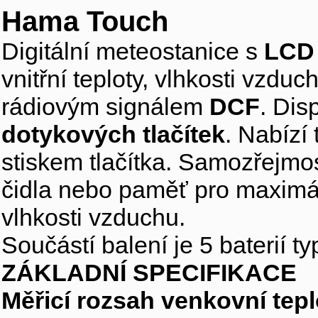
Hama Touch
Digitální meteostanice s
LCD 
vnitřní teploty, vlhkosti vzdu
rádiovým signálem
DCF
. Dis
dotykových tlačítek
. Nabízí
stiskem tlačítka. Samozřejmos
čidla nebo paměť pro maximál
vlhkosti vzduchu.
Součástí balení je 5 baterií t
ZÁKLADNÍ SPECIFIKACE
Měřicí rozsah venkovní tepl