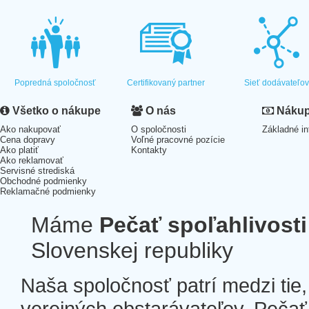
Popredná spoločnosť
Certifikovaný partner
Sieť dodávateľo
Všetko o nákupe
O nás
Nákup 
Ako nakupovať
O spoločnosti
Základné in
Cena dopravy
Voľné pracovné pozície
Ako platiť
Kontakty
Ako reklamovať
Servisné strediská
Obchodné podmienky
Reklamačné podmienky
Máme
Pečať spoľahlivosti
Slovenskej republiky
Naša spoločnosť patrí medzi tie
verejných obstarávateľov. Pečať 