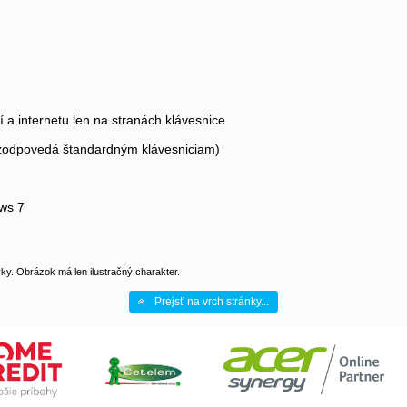
í a internetu len na stranách klávesnice
 zodpovedá štandardným klávesniciam)
ws 7
y. Obrázok má len ilustračný charakter.
Prejsť na vrch stránky...