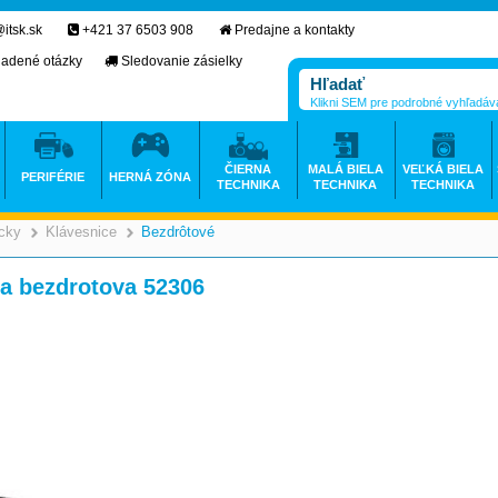
itsk.sk
+421 37 6503 908
Predajne a kontakty
ladené otázky
Sledovanie zásielky
Klikni SEM pre podrobné vyhľadáv
ČIERNA
MALÁ BIELA
VEĽKÁ BIELA
PERIFÉRIE
HERNÁ ZÓNA
TECHNIKA
TECHNIKA
TECHNIKA
icky
Klávesnice
Bezdrôtové
>
>
a bezdrotova 52306