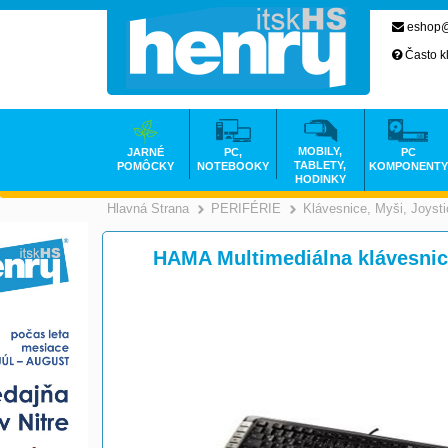
eshop@
Často k
MOBILY,
JARNÉ
PC,
PC
TABLETY,
POMÔCKY
NOTEBOOKY
KOMPONENTY
HODINKY
Hlavná Strana
PERIFÉRIE
Klávesnice, Myši, Joyst
>
>
HAMA Multimediálna klávesnic