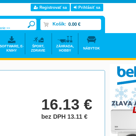
Registrovať sa
Prihlásiť sa
Košík:
0.00 €
anie >>
SOFTWARE, E-
ŠPORT,
ZÁHRADA,
NÁBYTOK
KNIHY
ZDRAVIE
HOBBY
16.13
€
bez DPH 13.11
€
do košíka