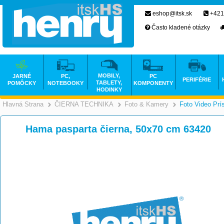
eshop@itsk.sk
+421
Často kladené otázky
MOBILY,
JARNÉ
PC,
PC
PERIFÉRIE
TABLETY,
POMÔCKY
NOTEBOOKY
KOMPONENTY
HODINKY
Hlavná Strana
ČIERNA TECHNIKA
Foto & Kamery
Foto Video Prí
>
>
Hama pasparta čierna, 50x70 cm 63420