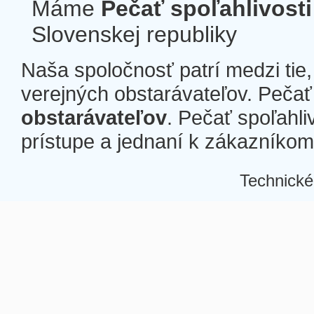
Máme
Pečať spoľahlivosti
Slovenskej republiky
Naša spoločnosť patrí medzi tie
verejných obstarávateľov. Pečať 
obstarávateľov
. Pečať spoľahli
prístupe a jednaní k zákazníkom a
Technické
Â
Â
Â