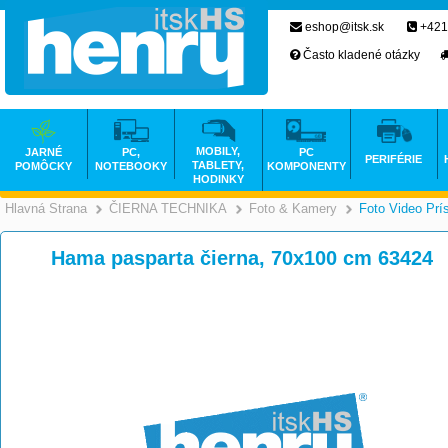
eshop@itsk.sk
+421
Často kladené otázky
MOBILY,
JARNÉ
PC,
PC
PERIFÉRIE
TABLETY,
POMÔCKY
NOTEBOOKY
KOMPONENTY
HODINKY
Hlavná Strana
ČIERNA TECHNIKA
Foto & Kamery
Foto Video Prí
>
>
Hama pasparta čierna, 70x100 cm 63424