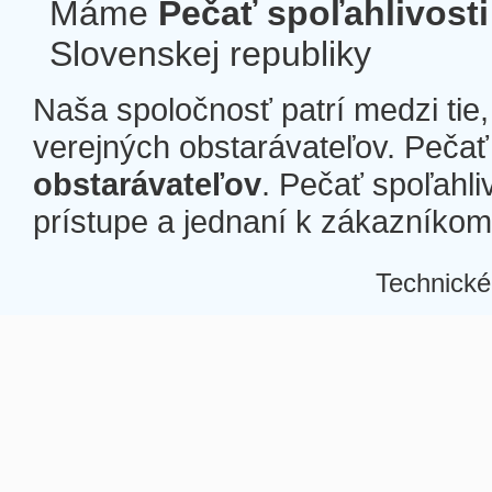
Máme
Pečať spoľahlivosti
Slovenskej republiky
Naša spoločnosť patrí medzi tie
verejných obstarávateľov. Pečať 
obstarávateľov
. Pečať spoľahli
prístupe a jednaní k zákazníkom a
Technické
Â
Â
Â