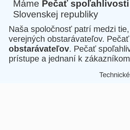
Máme
Pečať spoľahlivosti
Slovenskej republiky
Naša spoločnosť patrí medzi tie
verejných obstarávateľov. Pečať 
obstarávateľov
. Pečať spoľahli
prístupe a jednaní k zákazníkom a
Technické
Â
Â
Â