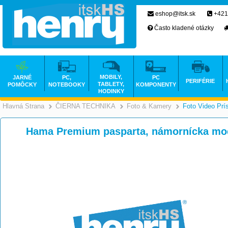
eshop@itsk.sk
+421
Často kladené otázky
MOBILY,
JARNÉ
PC,
PC
PERIFÉRIE
TABLETY,
POMÔCKY
NOTEBOOKY
KOMPONENTY
HODINKY
Hlavná Strana
ČIERNA TECHNIKA
Foto & Kamery
Foto Video Prí
>
>
Hama Premium pasparta, námornícka mo