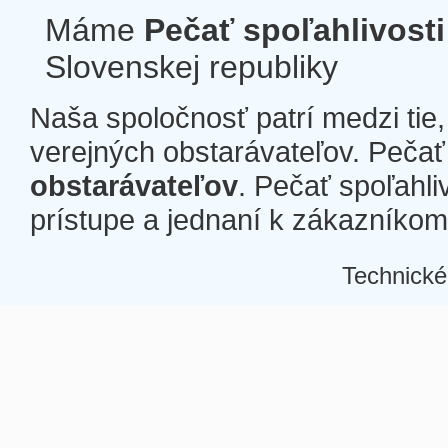
Máme
Pečať spoľahlivosti
Slovenskej republiky
Naša spoločnosť patrí medzi tie
verejných obstarávateľov. Pečať 
obstarávateľov
. Pečať spoľahli
prístupe a jednaní k zákazníkom a
Technické
Â
Â
Â