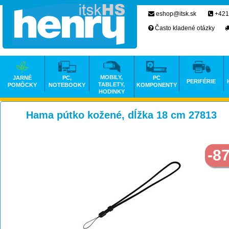
eshop@itsk.sk
+421
Často kladené otázky
MOBILY,
JARNÉ
PC,
PC
PERIFÉRIE
TABLETY,
POMÔCKY
NOTEBOOKY
KOMPONENTY
HODINKY
Hama pútko kožené, dĺžka 18 cm 27813
-8