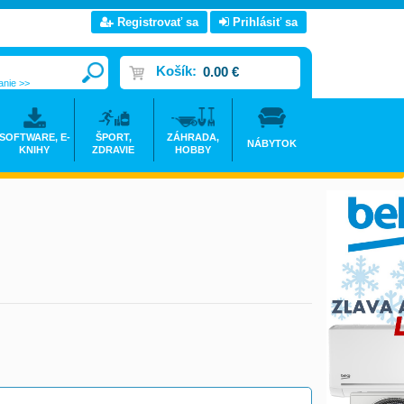
Registrovať sa
Prihlásiť sa
Košík:
0.00 €
anie >>
SOFTWARE, E-
ŠPORT,
ZÁHRADA,
NÁBYTOK
KNIHY
ZDRAVIE
HOBBY