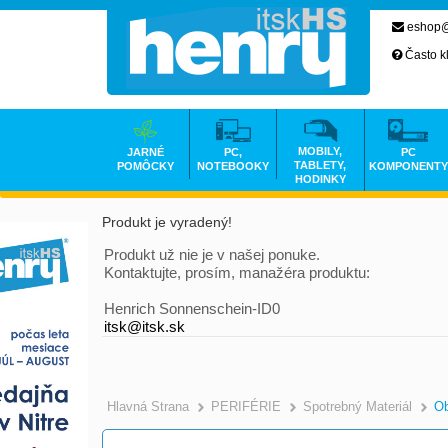
eshop@
Často k
MOBILY,
JARNÉ
PC,
PC
TABLETY,
POMÔCKY
NOTEBOOKY
KOMPONENTY
HODINKY
Produkt je vyradený!
Produkt už nie je v našej ponuke.
Kontaktujte, prosím, manažéra produktu:
Henrich Sonnenschein-ID0
itsk@itsk.sk
Hlavná Strana
PERIFÉRIE
Spotrebný Materiál
Ob