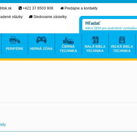
itsk.sk
+421 37 6503 908
Predajne a kontakty
ladené otázky
Sledovanie zásielky
Klikni SEM pre podrobné vyhľadáv
ČIERNA
MALÁ BIELA
VEĽKÁ BIELA
PERIFÉRIE
HERNÁ ZÓNA
TECHNIKA
TECHNIKA
TECHNIKA
aly