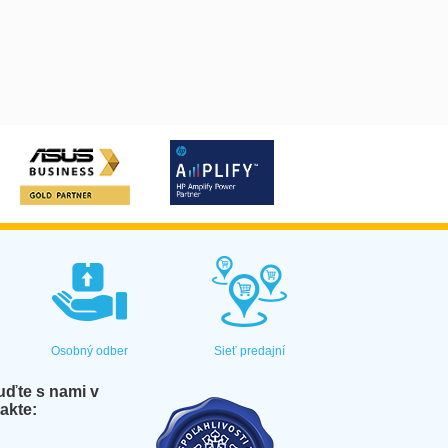
Osobný odber
Sieť predajní
ďte s nami v
akte: