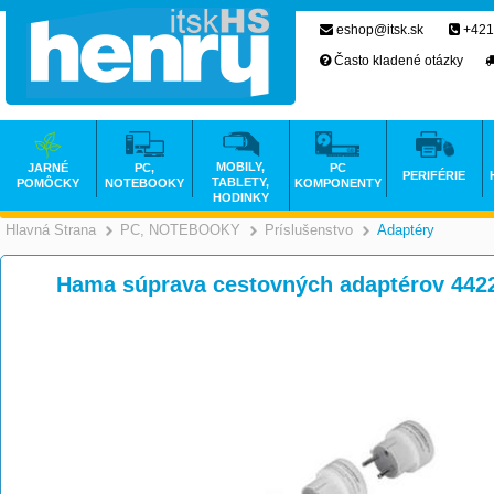
eshop@itsk.sk
+421
Často kladené otázky
MOBILY,
JARNÉ
PC,
PC
PERIFÉRIE
TABLETY,
POMÔCKY
NOTEBOOKY
KOMPONENTY
HODINKY
Hlavná Strana
PC, NOTEBOOKY
Príslušenstvo
Adaptéry
>
>
Hama súprava cestovných adaptérov 442