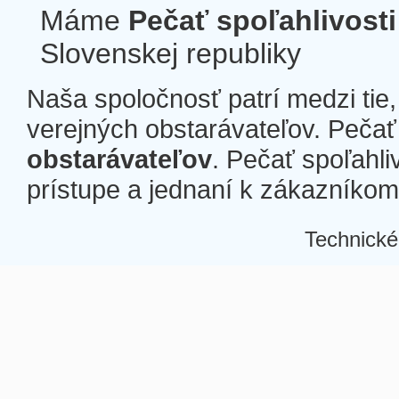
Máme
Pečať spoľahlivosti
Slovenskej republiky
Naša spoločnosť patrí medzi tie
verejných obstarávateľov. Pečať 
obstarávateľov
. Pečať spoľahli
prístupe a jednaní k zákazníkom a
Technické
Â
Â
Â