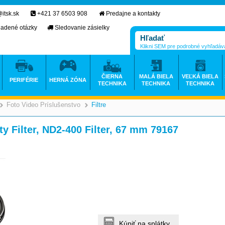
itsk.sk
+421 37 6503 908
Predajne a kontakty
ladené otázky
Sledovanie zásielky
Klikni SEM pre podrobné vyhľadáv
ČIERNA
MALÁ BIELA
VEĽKÁ BIELA
PERIFÉRIE
HERNÁ ZÓNA
TECHNIKA
TECHNIKA
TECHNIKA
Foto Video Príslušenstvo
Filtre
>
>
>
y Filter, ND2-400 Filter, 67 mm 79167
Kúpiť na splátky.