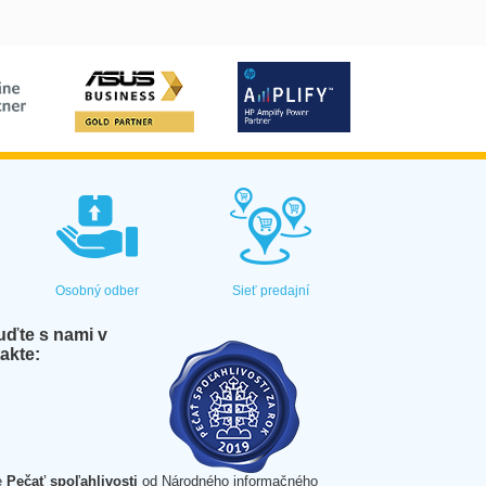
Osobný odber
Sieť predajní
ďte s nami v
akte:
e
Pečať spoľahlivosti
od Národného informačného