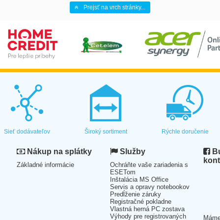
Prejsť na vrch stránky...
Sieť dodávateľov
Široký sortiment
Rýchle doručenie
Nákup na splátky
Služby
Bu
kont
Základné informácie
Ochráňte vaše zariadenia s
ESETom
Inštalácia MS Office
Servis a opravy notebookov
Predĺženie záruky
Registračné pokladne
Vlastná herná PC zostava
Výhody pre registrovaných
Mám