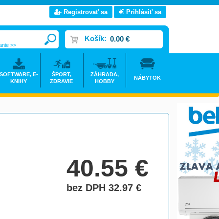
Registrovať sa
Prihlásiť sa
Košík:
0.00 €
anie >>
SOFTWARE, E-
ŠPORT,
ZÁHRADA,
NÁBYTOK
KNIHY
ZDRAVIE
HOBBY
40.55
€
bez DPH 32.97
€
do košíka