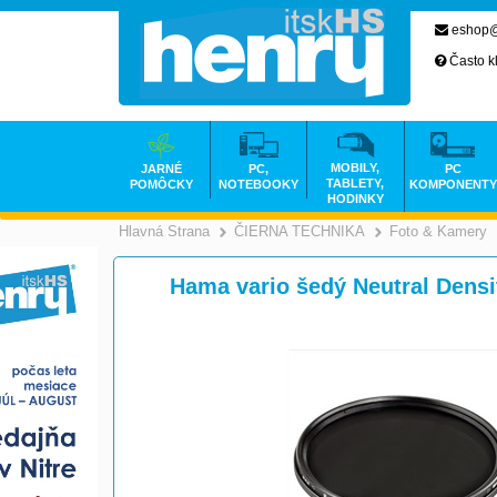
eshop@
Často k
MOBILY,
JARNÉ
PC,
PC
TABLETY,
POMÔCKY
NOTEBOOKY
KOMPONENTY
HODINKY
Hlavná Strana
ČIERNA TECHNIKA
Foto & Kamery
>
Hama vario šedý Neutral Densit