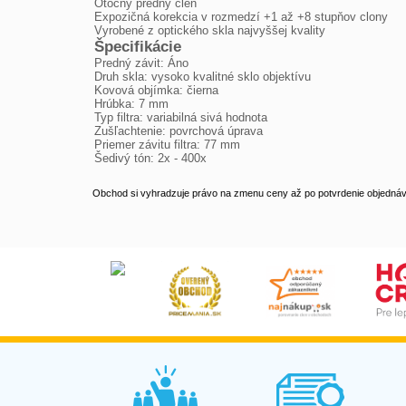
Otočný predný člen
Expozičná korekcia v rozmedzí +1 až +8 stupňov clony
Vyrobené z optického skla najvyššej kvality
Špecifikácie
Predný závit: Áno
Druh skla: vysoko kvalitné sklo objektívu
Kovová objímka: čierna
Hrúbka: 7 mm
Typ filtra: variabilná sivá hodnota
Zušľachtenie: povrchová úprava
Priemer závitu filtra: 77 mm
Šedivý tón: 2x - 400x
Obchod si vyhradzuje právo na zmenu ceny až po potvrdenie objednávk