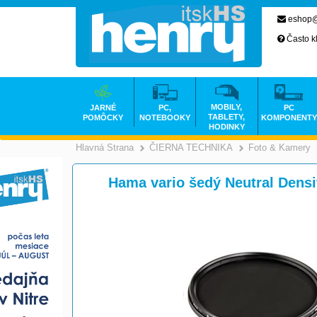
eshop@
Často k
MOBILY,
JARNÉ
PC,
PC
TABLETY,
POMÔCKY
NOTEBOOKY
KOMPONENTY
HODINKY
Hlavná Strana
ČIERNA TECHNIKA
Foto & Kamery
>
Hama vario šedý Neutral Densit