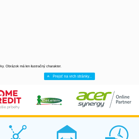
y. Obrázok má len ilustračný charakter.
Prejsť na vrch stránky...