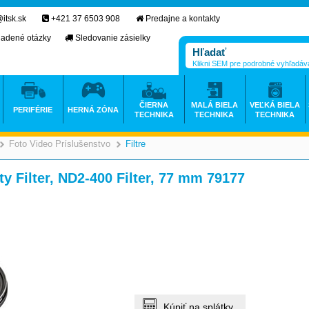
itsk.sk
+421 37 6503 908
Predajne a kontakty
ladené otázky
Sledovanie zásielky
Klikni SEM pre podrobné vyhľadáv
ČIERNA
MALÁ BIELA
VEĽKÁ BIELA
PERIFÉRIE
HERNÁ ZÓNA
TECHNIKA
TECHNIKA
TECHNIKA
Foto Video Príslušenstvo
Filtre
>
>
>
y Filter, ND2-400 Filter, 77 mm 79177
Kúpiť na splátky.