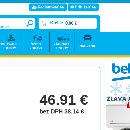
Registrovať sa
Prihlásiť sa
Košík:
0.00 €
anie >>
SOFTWARE, E-
ŠPORT,
ZÁHRADA,
NÁBYTOK
KNIHY
ZDRAVIE
HOBBY
46.91
€
bez DPH 38.14
€
do košíka