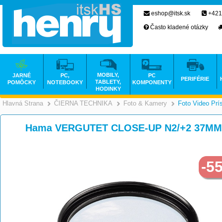
eshop@itsk.sk
+421
Často kladené otázky
MOBILY,
JARNÉ
PC,
PC
PERIFÉRIE
TABLETY,
POMÔCKY
NOTEBOOKY
KOMPONENTY
HODINKY
Hlavná Strana
ČIERNA TECHNIKA
Foto & Kamery
Foto Video Prí
>
>
Hama VERGUTET CLOSE-UP N2/+2 37MM
-5