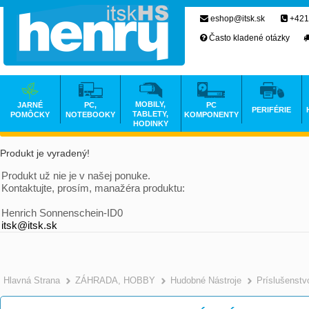
eshop@itsk.sk
+421
Často kladené otázky
MOBILY,
JARNÉ
PC,
PC
PERIFÉRIE
TABLETY,
POMÔCKY
NOTEBOOKY
KOMPONENTY
HODINKY
Produkt je vyradený!
Produkt už nie je v našej ponuke.
Kontaktujte, prosím, manažéra produktu:
Henrich Sonnenschein-ID0
itsk@itsk.sk
Hlavná Strana
ZÁHRADA, HOBBY
Hudobné Nástroje
Príslušenstv