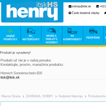
eshop@itsk.sk
+421
Často kladené otázky
MOBILY,
JARNÉ
PC,
PC
PERIFÉRIE
TABLETY,
POMÔCKY
NOTEBOOKY
KOMPONENTY
HODINKY
Produkt je vyradený!
Produkt už nie je v našej ponuke.
Kontaktujte, prosím, manažéra produktu:
Henrich Sonnenschein-ID0
itsk@itsk.sk
Hlavná Strana
ZÁHRADA, HOBBY
Hudobné Nástroje
Príslušenstv