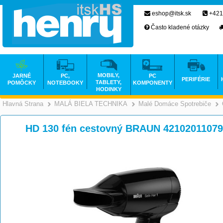
eshop@itsk.sk
+421
Často kladené otázky
MOBILY,
JARNÉ
PC,
PC
PERIFÉRIE
TABLETY,
POMÔCKY
NOTEBOOKY
KOMPONENTY
HODINKY
Hlavná Strana
MALÁ BIELA TECHNIKA
Malé Domáce Spotrebiče
>
>
HD 130 fén cestovný BRAUN 4210201107