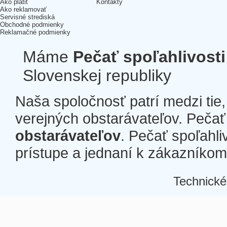
Ako platiť
Kontakty
Ako reklamovať
Servisné strediská
Obchodné podmienky
Reklamačné podmienky
Máme
Pečať spoľahlivosti
Slovenskej republiky
Naša spoločnosť patrí medzi tie
verejných obstarávateľov. Pečať 
obstarávateľov
. Pečať spoľahli
prístupe a jednaní k zákazníkom a
Technické
Â
Â
Â