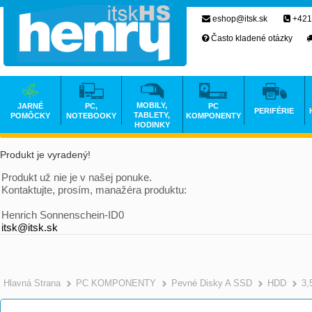
eshop@itsk.sk
+421
Často kladené otázky
MOBILY,
JARNÉ
PC,
PC
PERIFÉRIE
TABLETY,
POMÔCKY
NOTEBOOKY
KOMPONENTY
HODINKY
Produkt je vyradený!
Produkt už nie je v našej ponuke.
Kontaktujte, prosím, manažéra produktu:
Henrich Sonnenschein-ID0
itsk@itsk.sk
Hlavná Strana
PC KOMPONENTY
Pevné Disky A SSD
HDD
3,