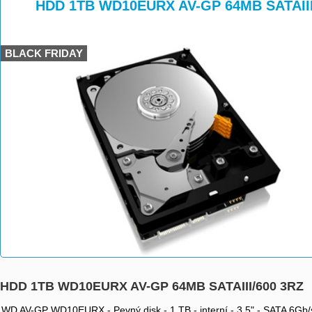
>
>
HDD 1TB WD10EURX AV-GP 64MB SATAIII
BLACK FRIDAY
HDD 1TB WD10EURX AV-GP 64MB SATAIII/600 3RZ
WD AV-GP WD10EURX - Pevný disk - 1 TB - interní - 3.5" - SATA 6Gb/