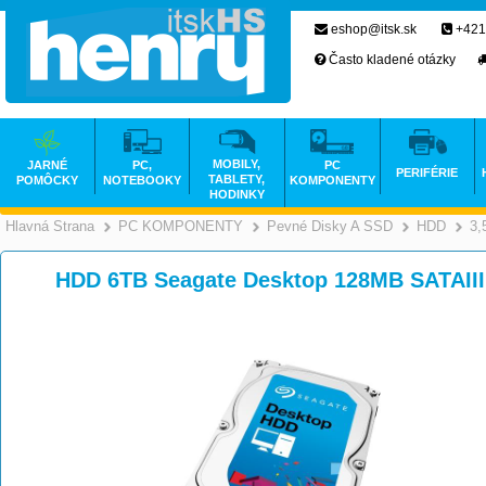
eshop@itsk.sk
+421
Často kladené otázky
MOBILY,
JARNÉ
PC,
PC
PERIFÉRIE
TABLETY,
POMÔCKY
NOTEBOOKY
KOMPONENTY
HODINKY
Hlavná Strana
PC KOMPONENTY
Pevné Disky A SSD
HDD
3,
>
>
HDD 6TB Seagate Desktop 128MB SATAII