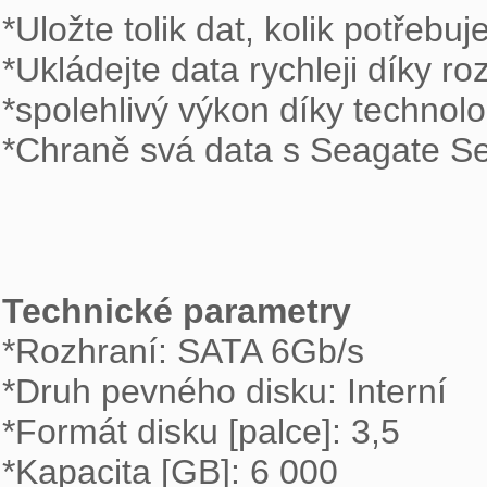
*Uložte tolik dat, kolik potřebuj
*Ukládejte data rychleji díky r
*spolehlivý výkon díky technol
*Chraně svá data s Seagate Se
Technické parametry
*Rozhraní: SATA 6Gb/s  

*Druh pevného disku: Interní 

*Formát disku [palce]: 3,5  

*Kapacita [GB]: 6 000 
