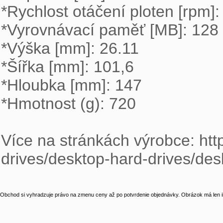
*Rychlost otáčení ploten [rpm]: 
*Vyrovnávací paměť [MB]: 128

*Výška [mm]: 26.11

*Šířka [mm]: 101,6 

*Hloubka [mm]: 147  

*Hmotnost (g): 720

Více na stránkách výrobce: htt
drives/desktop-hard-drives/d
Obchod si vyhradzuje právo na zmenu ceny až po potvrdenie objednávky. Obrázok má len il