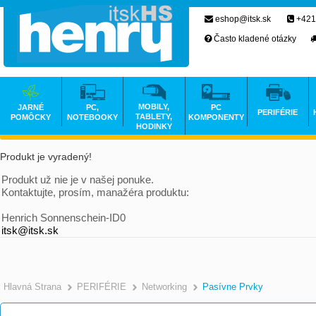
eshop@itsk.sk
+421
Často kladené otázky
MOBILY,
JARNÉ
PC,
PC
PERIFÉRIE
TABLETY,
POMÔCKY
NOTEBOOKY
KOMPONENTY
HODINKY
Produkt je vyradený!
Produkt už nie je v našej ponuke.
Kontaktujte, prosím, manažéra produktu:
Henrich Sonnenschein-ID0
itsk@itsk.sk
Hlavná Strana
PERIFÉRIE
Networking
Pasívne Prvky