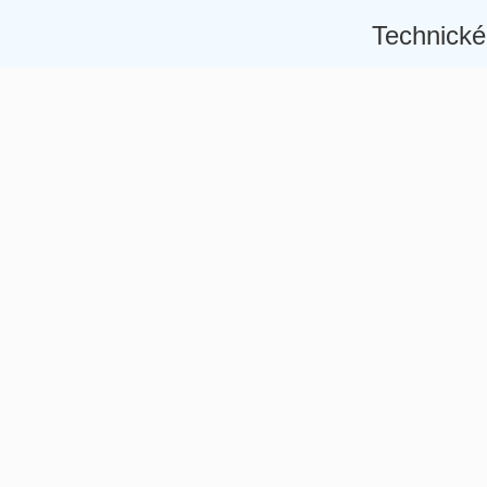
Technické
Â
Â
Â