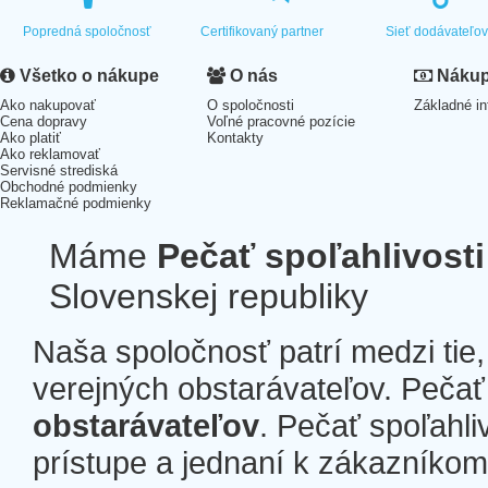
Popredná spoločnosť
Certifikovaný partner
Sieť dodávateľo
Všetko o nákupe
O nás
Nákup 
Ako nakupovať
O spoločnosti
Základné in
Cena dopravy
Voľné pracovné pozície
Ako platiť
Kontakty
Ako reklamovať
Servisné strediská
Obchodné podmienky
Reklamačné podmienky
Máme
Pečať spoľahlivosti
Slovenskej republiky
Naša spoločnosť patrí medzi tie
verejných obstarávateľov. Pečať 
obstarávateľov
. Pečať spoľahli
prístupe a jednaní k zákazníkom a