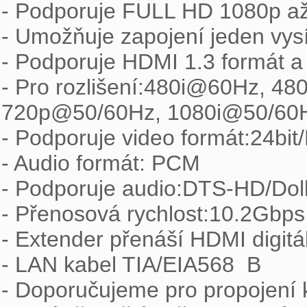
- Podporuje FULL HD 1080p až
- Umožňuje zapojení jeden vysíl
- Podporuje HDMI 1.3 formát a
- Pro rozlišení:480i@60Hz, 
720p@50/60Hz, 1080i@50/60H
- Podporuje video formát:24bit/
- Audio formát: PCM

- Podporuje audio:DTS-HD/Do
- Přenosová rychlost:10.2Gbps

- Extender přenáší HDMI digitál
- LAN kabel TIA/EIA568  B

- Doporučujeme pro propojení k