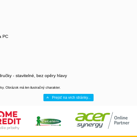
na PC
ručky - stavitelné, bez opěry hlavy
y. Obrázok má len ilustračný charakter.
Prejsť na vrch stránky...