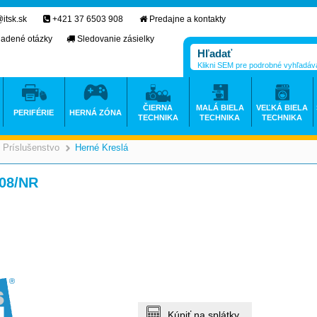
itsk.sk
+421 37 6503 908
Predajne a kontakty
ladené otázky
Sledovanie zásielky
Klikni SEM pre podrobné vyhľadáv
ČIERNA
MALÁ BIELA
VEĽKÁ BIELA
PERIFÉRIE
HERNÁ ZÓNA
TECHNIKA
TECHNIKA
TECHNIKA
Príslušenstvo
Herné Kreslá
>
>
H08/NR
Kúpiť na splátky.