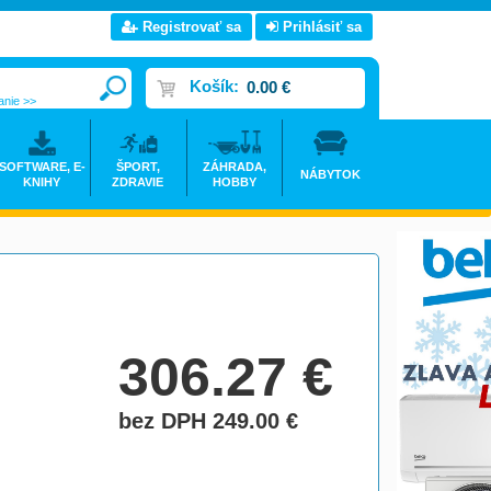
Registrovať sa
Prihlásiť sa
Košík:
0.00 €
anie >>
SOFTWARE, E-
ŠPORT,
ZÁHRADA,
NÁBYTOK
KNIHY
ZDRAVIE
HOBBY
306.27
€
bez DPH 249.00
€
do košíka