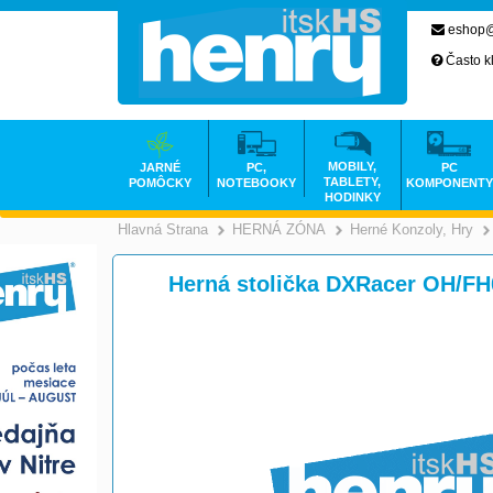
eshop@
Často k
MOBILY,
JARNÉ
PC,
PC
TABLETY,
POMÔCKY
NOTEBOOKY
KOMPONENTY
HODINKY
Hlavná Strana
HERNÁ ZÓNA
Herné Konzoly, Hry
>
>
Herná stolička DXRacer OH/F