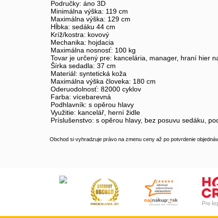
Područky: áno 3D
Minimálna výška: 119 cm
Maximálna výška: 129 cm
Hĺbka: sedáku 44 cm
Kríž/kostra: kovový
Mechanika: hojdacia
Maximálna nosnosť: 100 kg
Tovar je určený pre: kancelária, manager, hraní hier 
Šírka sedadla: 37 cm
Materiál: syntetická koža
Maximálna výška človeka: 180 cm
Oderuodolnosť: 82000 cyklov
Farba: vícebarevná
Podhlavník: s opěrou hlavy
Využitie: kancelář, herní židle
Príslušenstvo: s opěrou hlavy, bez posuvu sedáku, pod
Obchod si vyhradzuje právo na zmenu ceny až po potvrdenie objednávk