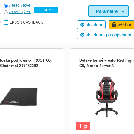
v tejto vetve
HĽADAŤ
Parametre
vo všetkých
S
EPSON CASHBACK
skladom
všetko
skladom - po objednaní
ložka pod křeslo TRUST GXT
Detské herné kreslo Red Figh
 Chair mat 217462292
C6, čierno-červené
ěte se poškrábání podlah, koberců
Detské herné kreslo Red Fighter C6 
skvrn z rozlitých nápojů. Flexibilní
len dospelí, ale hlavne deti trávia u
tí na kobercích a tvrdých
počítača v dnešnej dobe väčšinu svo
ahových plochách. Povrch odolný
času. Či je to pri príprave do školy, pri
i opotřebení pro snadné přemísťování
surfovaní po internete alebo pri hraní
, dlouhotrvající materiál. Pro použití s
počítačových hier, zvládnu pri počítač
koliv herním ...
sedieť aj nieko...
Tip