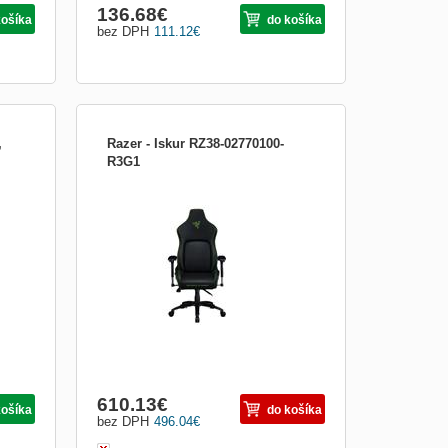
136.68
€
košíka
do košíka
bez DPH
111.12
€
,
Razer - Iskur RZ38-02770100-
R3G1
lo
Udržte si konkurenci ve své zóně zabití
on 3
jakmile vstoupíte do své komfortní zóny s
e
Razer Iskur - ergonomickou herní židlí
navrženou pro perfektní držení těla. Razer
soko
Iskur poskytuje celkovou podporu dolní
bolo
části zad, a to díky vestavěné, plně
nastavitelné...
610.13
€
košíka
do košíka
bez DPH
496.04
€