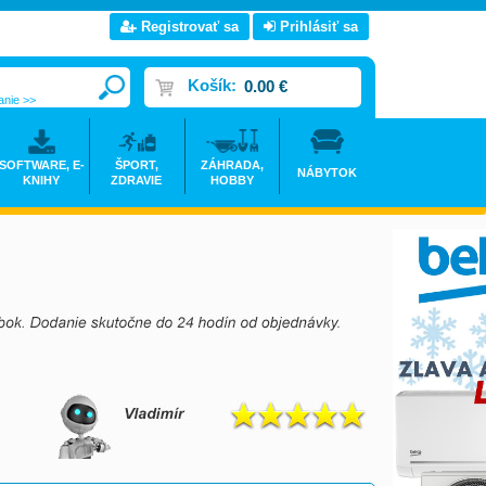
Registrovať sa
Prihlásiť sa
Košík:
0.00 €
anie >>
SOFTWARE, E-
ŠPORT,
ZÁHRADA,
NÁBYTOK
KNIHY
ZDRAVIE
HOBBY