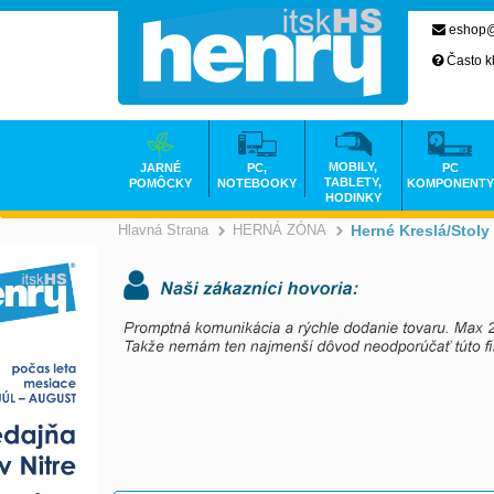
eshop@
Často k
MOBILY,
JARNÉ
PC,
PC
TABLETY,
POMÔCKY
NOTEBOOKY
KOMPONENTY
HODINKY
Hlavná Strana
HERNÁ ZÓNA
Herné Kreslá/stoly
>
>