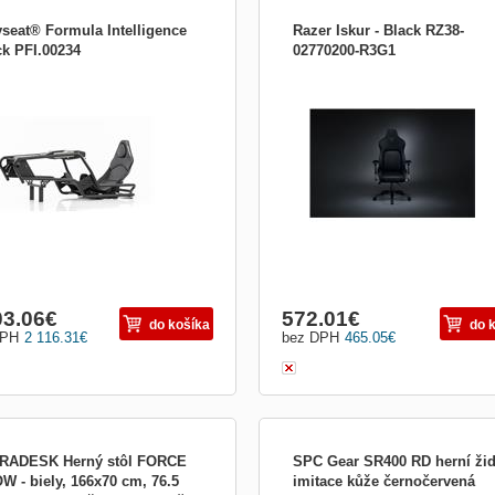
yseat® Formula Intelligence
Razer Iskur - Black RZ38-
ck PFI.00234
02770200-R3G1
seat® Formula Intelligence Playseat®
Udržte si konkurenci ve své zóně zab
la Intelligence nově definuje formu
jakmile vstoupíte do své komfortní zó
lace a nabízí dokonalý závodní
Razer Iskur - ergonomickou herní židl
tek. Nový a pokročilý podvozek
navrženou pro perfektní držení těla. 
léhá flexi a je navržen tak, aby byl
Iskur poskytuje celkovou podporu dol
 nejrealističtějším a nejautentičtějším
části zad, a to díky vestavěné, plně
místným ...
nastavitelné...
03.06
€
572.01
€
do košíka
do 
DPH
2 116.31
€
bez DPH
465.05
€
RADESK Herný stôl FORCE
SPC Gear SR400 RD herní žid
W - biely, 166x70 cm, 76.5
imitace kůže černočervená