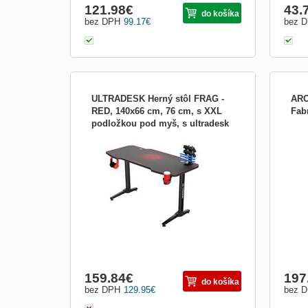
121.98
€
43.
do košíka
bez DPH
99.17
€
bez 
ULTRADESK Herný stôl FRAG -
ARO
RED, 140x66 cm, 76 cm, s XXL
Fab
podložkou pod myš, s ultradesk
Hráčsky stôl Ultradesk FRAG RED -
Aroz
BEAM, držia UDESK-FG-RD
červený Moderný herný stôl so stabilným
verze
rámom z ušľachtilej ocele a pevnou
vysoc
doskou s veľkým pracovným priestorom.
opěry
Vynikajúca technológia v kombinácii s
nast
prvotriednymi materiálmi zaručujú, že tento
a fun
stôl bude používaný dlh...
159.84
€
197
do košíka
bez DPH
129.95
€
bez 