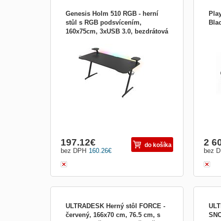
Genesis Holm 510 RGB - herní
Pla
stůl s RGB podsvícením,
Bla
160x75cm, 3xUSB 3.0, bezdrátová
Genesis HOLM 510 RGB je profesionální
Play
nabíječka NDS-1732
herní stůl, který vám umožní ergonomicky
Formu
využívat váš herní prostor. Velká
simu
využitelná plocha a vyhrazené držáky
záži
poskytnou prostor pro veškeré potřebné
nepod
příslušenství a díky fenomenálnímu RGB
dosud
osvětlení získá vaše vel...
jedno
197.12
€
2 6
do košíka
bez DPH
160.26
€
bez 
ULTRADESK Herný stôl FORCE -
ULT
červený, 166x70 cm, 76.5 cm, s
SNO