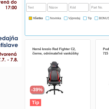
Všetko
Novinka
Výpredaj
Tip
BONU
Herné kreslo Red Fighter C2,
Pod
čierne, odnímateľné vankúšiky
715
Herné kreslo Red Fighter C2 Ergonomické
Vyhn
herné kreslo s mäkkou výplňou a
nebo 
kvalitným poťahom z PU kože a PVC
použi
prináša dokonalú oporu pre každú čas
podl
tela. V kombinácii s rôznymi možnosťami
prot
nastavenia dáva užívateľom pocit úplného
židle
uvoľnenia aj pri dlhodobom h...
jakým
-39%
Tip