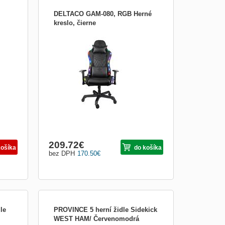
DELTACO GAM-080, RGB Herné
kreslo, čierne
ití
Luxusná, ergonomická a dizajnová herná
ny s
stolička DELTACO GAMING WCH90
í
RGB, materiál: eko-koža, 332 rôznych
Razer
režimov RGB osvetlenia, ktoré sa ovláda
ní
pomocou ovládača, pripája sa cez USB-A
k powerbanke alebo k USB adaptéru,
základňa: 5 (hviezdica) so silným h
209.72
€
košíka
do košíka
bez DPH
170.50
€
le
PROVINCE 5 herní židle Sidekick
WEST HAM/ Červenomodrá