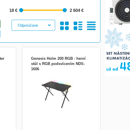
18 €
2 604 €
Galéria
S
Tabuľkový
ter
Genesis Holm 200 RGB - herní
stůl s RGB podsvícením NDS-
1606
Nie
jho
i
Obrázkami
Výpis