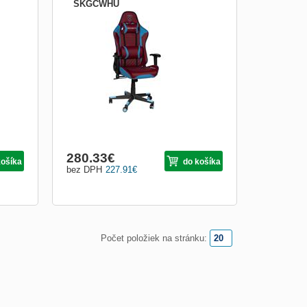
SKGCWHU
le
PROVINCE 5 West Ham FC Sidekick;
 při
Stylová herní židle pro fanoušky fotbalu
ena z
poskytuje dokonalou oporu a pohodlí i při
emná
dlouhém sezení u počítače. Je vyrobena z
ůči
kvalitní syntetické kůže, která je příjemná
na dotek a navíc...
280.33
€
košíka
do košíka
bez DPH
227.91
€
Počet položiek na stránku: