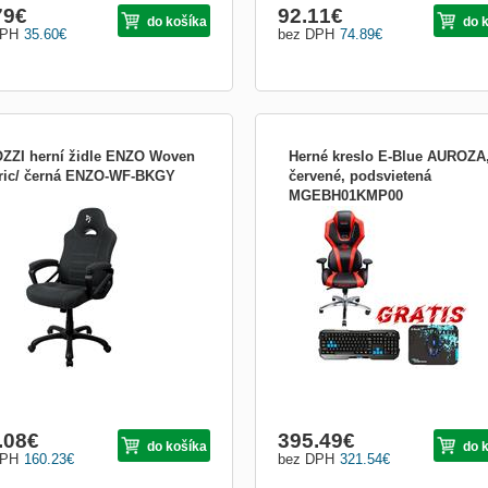
79
€
92.11
€
do košíka
do 
DPH
35.60
€
bez DPH
74.89
€
ZZI herní židle ENZO Woven
Herné kreslo E-Blue AUROZA
ric/ černá ENZO-WF-BKGY
červené, podsvietená
MGEBH01KMP00
zi ENZO Woven Fabric; Vylepšená
Profesionálne podsvietené herné kres
 oblíbené židle přináší nový povrch z
Auroza + ZDARMA herná sada Polyg
e kvalitní látky a silné polstrované
v 1 Hern0 kreslo Auroza plne vyhovuj
 pro lokty. Samozřejmostí je
všetkým požiadavkám na ergonómiu.
avení výšky sedáku, možnost otáčení
Kombinuje jednodielne operadlo a vy
kce houpání. Ergo...
pružnú penovú výplň tak, aby kreslo 
dokonalou oporou pre ka...
.08
€
395.49
€
do košíka
do 
DPH
160.23
€
bez DPH
321.54
€