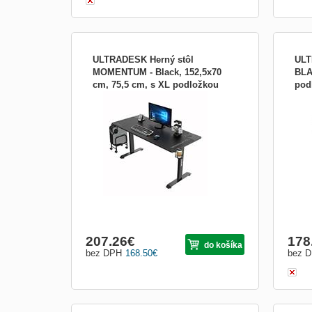
ULTRADESK Herný stôl
ULT
MOMENTUM - Black, 152,5x70
BLA
cm, 75,5 cm, s XL podložkou
pod
Herný stôl ULTRADESK MOMENTUM
Hern
pod myš, držiak slúchad UDESK-
BEA
Disponuje maximálnu stabilitou, pohodlím a
čier
MM-BK
priestorom v takmer každej situácii, najmä
rámo
vďaka svojej konštrukcii a materiálov
dosk
vysokej kvality. Atraktívny moderný design
Vynik
je samozrejmosťou. Pre tých, ktorí si
prvot
potrpia na organi...
stôl 
207.26
€
178
do košíka
bez DPH
168.50
€
bez 