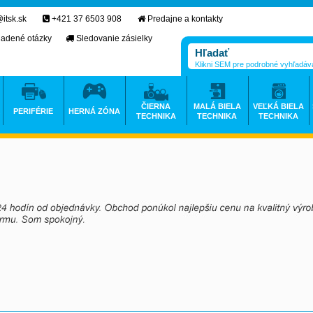
itsk.sk
+421 37 6503 908
Predajne a kontakty
ladené otázky
Sledovanie zásielky
Klikni SEM pre podrobné vyhľadáv
ČIERNA
MALÁ BIELA
VEĽKÁ BIELA
PERIFÉRIE
HERNÁ ZÓNA
TECHNIKA
TECHNIKA
TECHNIKA