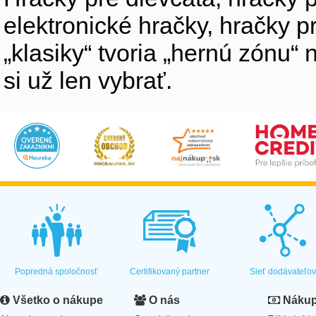
elektronické hračky, hračky p
„klasiky“ tvoria „hernú zónu
si už len vybrať.
Popredná spoločnosť
Certifikovaný partner
Sieť dodávateľo
Všetko o nákupe
O nás
Nákup 