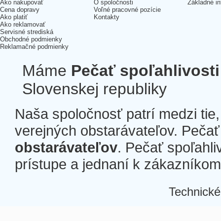
Ako nakupovať
O spoločnosti
Základné in
Cena dopravy
Voľné pracovné pozície
Ako platiť
Kontakty
Ako reklamovať
Servisné strediská
Obchodné podmienky
Reklamačné podmienky
Máme
Pečať spoľahlivosti
Slovenskej republiky
Naša spoločnosť patrí medzi tie
verejných obstarávateľov. Pečať 
obstarávateľov
. Pečať spoľahli
prístupe a jednaní k zákazníkom a
Technické
Â
Â
Â