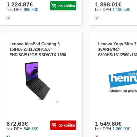
1 224.87
€
1 398.01
€
do košíka
bez DPH
995.83
€
bez DPH
1 136.59
€
Lenovo IdeaPad Gaming 3
Lenovo Yoga Slim 7
15IHU6 i5-11320H/15,6"
16ARH7/R7-
FHD/8G/512GB SSD/GTX 1650
6800HS/16"/2560x16
Displej 15,6&quot; Full HD IPS, Intel Core
4G/W11H 82K101MUCK
SSD/RTX3050/W11H
i5-11320H Tiger Lake (4,50 GHz), RAM
82UW003MCK
8GB, SSD 512GB, NVIDIA GeForce
GTX1650 4096MB, Bluetooth, WiFi,
webkamera, HDMI, USB-C, podsvícená
klávesnice, Windows 11 Home
672.63
€
1 549.80
€
do košíka
bez DPH
546.85
€
bez DPH
1 260.00
€