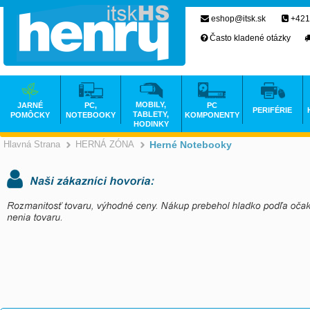
eshop@itsk.sk
+421
Často kladené otázky
MOBILY,
JARNÉ
PC,
PC
PERIFÉRIE
TABLETY,
POMÔCKY
NOTEBOOKY
KOMPONENTY
HODINKY
Hlavná Strana
HERNÁ ZÓNA
Herné Notebooky
>
>