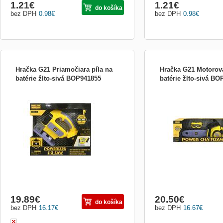
1.21
€
1.21
€
do košíka
bez DPH
0.98
€
bez DPH
0.98
€
Hračka G21 Priamočiara píla na
Hračka G21 Motorová
batérie žlto-sivá BOP941855
batérie žlto-sivá B
Dětská přímočará pila G21 je jako ta
Dětská motorová pila G21 
opravdová. Vibruje, vydává zvuky a má
opravdová. Točí se, vydáv
funkční laserový ukazatel řezu. Přesně
Přesně jako ta, kterou má 
jako ta, kterou má v dílně tatínek.
Napájeno bateriemi, které
balení.
19.89
€
20.50
€
do košíka
bez DPH
16.17
€
bez DPH
16.67
€