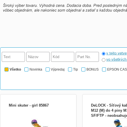
v tejto vetve
vo všetkýc
Všetko
Novinka
Výpredaj
Tip
BONUS
EPSON CA
Mini skuter - girl 85867
DeLOCK - Síťový kab
M12 (M) do 4 piny M1
SF/FTP - neobsahuje
I/R Mini skútr na dálkové ovládání (girl)
Síťový kabel - 4 piny M12
zele 85919
Plně funkční mini skútr na dálkové
M12 (M) - 3 m - SF/FTP -
ovládání Obsah balení: mini skútr
halogen - zelená