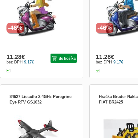
vysílačka český návod Baterie skútr: 3x
AG13 (nejsou součástí balení) - malé,
ploché, kulaté Baterie vysílačka: 2x AA
-46%
-46%
11.28
€
11.28
€
do košíka
bez DPH
9.17
€
bez DPH
9.17
€
84627 Lietadlo 2,4GHz Peregrine
Hračka Bruder Nakla
Eye RTV GS1032
FIAT BR2425
Frekvencia 2.4 GHz. Vstavaná pamäť
Plně funkční kolový nakla
64MB. Slot na mikro SD kartu. Sťahovanie
a kloubem uprostřed. Ve ž
fotiek a videa do PC cez USB kábel alebo
Dokáže pomoct při plnění 
mikro SD kartu. Nabíjanie cez USB kábel
úkolu nejenom na stavbě. 
alebo cez kábel do vysielačky. Vhodné pre
vhodný pro hraní doma i
deti od 15 rokov. Dĺ
v cm: 40 x 16 x 19 Měřítk
z vys