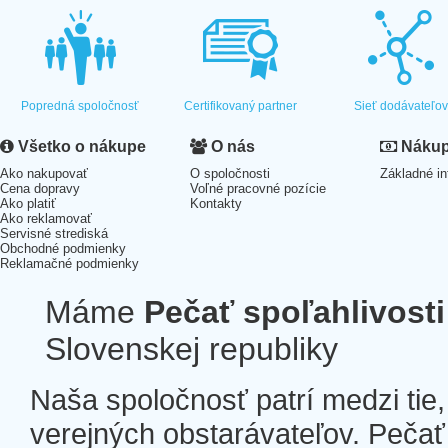
Popredná spoločnosť
Certifikovaný partner
Sieť dodávateľo
Všetko o nákupe
O nás
Nákup 
Ako nakupovať
O spoločnosti
Základné in
Cena dopravy
Voľné pracovné pozície
Ako platiť
Kontakty
Ako reklamovať
Servisné strediská
Obchodné podmienky
Reklamačné podmienky
Máme
Pečať spoľahlivosti
Slovenskej republiky
Naša spoločnosť patrí medzi tie
verejných obstarávateľov. Pečať 