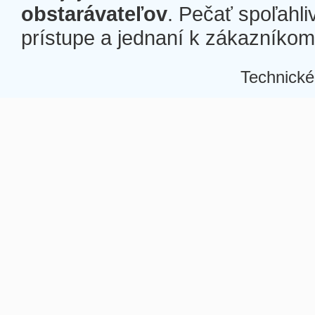
obstarávateľov
. Pečať spoľahli
prístupe a jednaní k zákazníkom a
Technické
Â
Â
Â