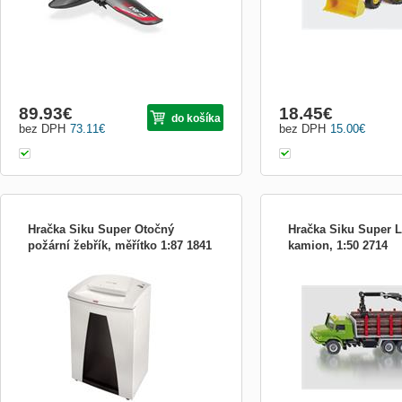
89.93
€
18.45
€
do košíka
bez DPH
73.11
€
bez DPH
15.00
€
Hračka Siku Super Otočný
Hračka Siku Super 
požární žebřík, měřítko 1:87 1841
kamion, 1:50 2714
Hasičské auto s žebříkem a košem. Model
Model pracovního auta ne
má jak vysouvací žebřík, tak i oporné
generace Mercedes-Benz 
vzpěry pro větší stabilitu. Výrobce Siku
nákladní korbou včetně 
působí na trhu více než 90 let. Jeho
stromů. Na zadní části voz
produkty se vyznačují především
rameno s chapadlem, obojí
precizním zpracováním do nejmenších
°. Gumové pneumatiky dop
detailů za použití kvalitních
manipulaci při samotné hř