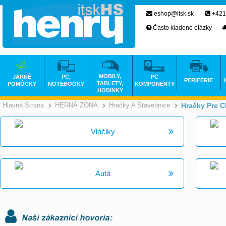
eshop@itsk.sk
+421
Často kladené otázky
MOBILY,
JARNÉ
PC,
PC
PERIFÉRIE
TABLETY,
POMÔCKY
NOTEBOOKY
KOMPONENTY
HODINKY
Hlavná Strana
HERNÁ ZÓNA
Hračky A Stavebnice
Hračky Pre 
>
>
Vláčiky
Autá