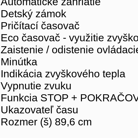
Automatické zahriatie
Detský zámok
Pričítací časovač
Eco časovač - využitie zvyšk
Zaistenie / odistenie ovládac
Minútka
Indikácia zvyškového tepla
Vypnutie zvuku
Funkcia STOP + POKRAČO
Ukazovateľ času
Rozmer (š) 89,6 cm