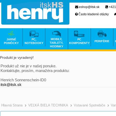
eshop@itsk.sk
+421
Často kladené otázky
MOBILY,
JARNÉ
PC,
PC
PERIFÉRIE
TABLETY,
POMÔCKY
NOTEBOOKY
KOMPONENTY
HODINKY
Produkt je vyradený!
Produkt už nie je v našej ponuke.
Kontaktujte, prosím, manažéra produktu:
Henrich Sonnenschein-ID0
itsk@itsk.sk
Hlavná Strana
VEĽKÁ BIELA TECHNIKA
Vstavané Spotrebiče
Va