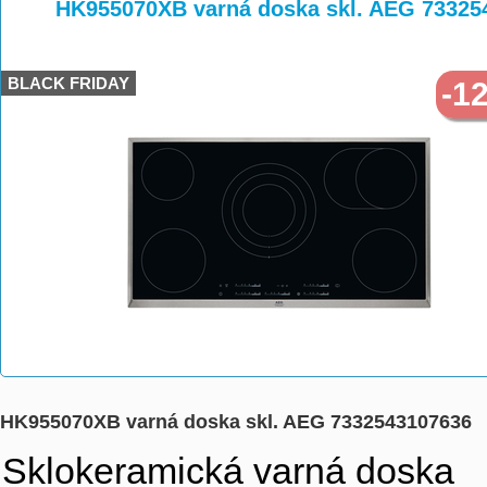
>
>
HK955070XB varná doska skl. AEG 73325
BLACK FRIDAY
-1
HK955070XB varná doska skl. AEG 7332543107636
Sklokeramická varná doska