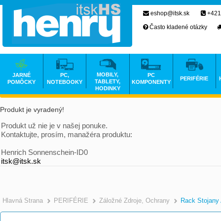
eshop@itsk.sk
+421
Často kladené otázky
MOBILY,
JARNÉ
PC,
PC
PERIFÉRIE
TABLETY,
POMÔCKY
NOTEBOOKY
KOMPONENTY
HODINKY
Produkt je vyradený!
Produkt už nie je v našej ponuke.
Kontaktujte, prosím, manažéra produktu:
Henrich Sonnenschein-ID0
itsk@itsk.sk
Hlavná Strana
PERIFÉRIE
Záložné Zdroje, Ochrany
Rack Stojany 