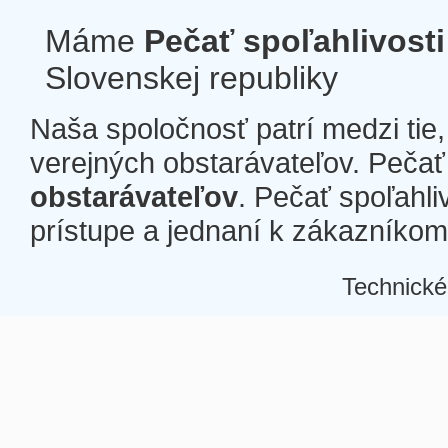
Máme
Pečať spoľahlivosti
Slovenskej republiky
Naša spoločnosť patrí medzi tie
verejných obstarávateľov. Pečať 
obstarávateľov
. Pečať spoľahli
prístupe a jednaní k zákazníkom a
Technické
Â
Â
Â