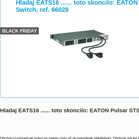
>
>
Hladaj EATS16 ...... toto skoncilo: EATON
Switch, ref. 66028
BLACK FRIDAY
Hladaj EATS16 ...... toto skoncilo: EATON Pulsar STS
Obchod si vyhradzuje právo na zmenu ceny až po potvrdenie objednávky. Obrázok má len il