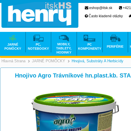
eshop@itsk.sk
+421
Často kladené otázky
MOBILY,
JARNÉ
PC,
PC
PERIFÉRIE
TABLETY,
POMÔCKY
NOTEBOOKY
KOMPONENTY
HODINKY
Hlavná Strana
JARNÉ POMÔCKY
Hnojivá, Substráty A Herbicídy
>
>
Hnojivo Agro Trávníkové hn.plast.kb. ST