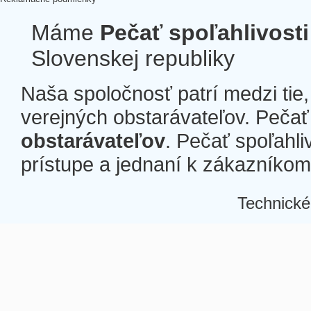
Máme
Pečať spoľahlivosti
Slovenskej republiky
Naša spoločnosť patrí medzi tie
verejných obstarávateľov. Pečať 
obstarávateľov
. Pečať spoľahli
prístupe a jednaní k zákazníkom a
Technické
Â
Â
Â