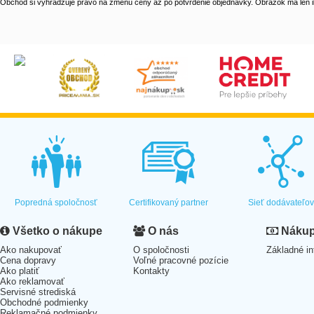
Obchod si vyhradzuje právo na zmenu ceny až po potvrdenie objednávky. Obrázok má len il
Popredná spoločnosť
Certifikovaný partner
Sieť dodávateľo
Všetko o nákupe
O nás
Nákup 
Ako nakupovať
O spoločnosti
Základné in
Cena dopravy
Voľné pracovné pozície
Ako platiť
Kontakty
Ako reklamovať
Servisné strediská
Obchodné podmienky
Reklamačné podmienky