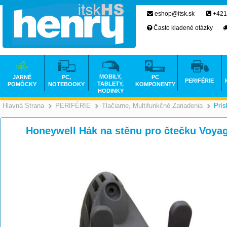
eshop@itsk.sk
+421
Často kladené otázky
MOBILY,
JARNÉ
PC,
PC
PERIFÉRIE
TABLETY,
POMÔCKY
NOTEBOOKY
KOMPONENTY
HODINKY
Hlavná Strana
PERIFÉRIE
Tlačiarne, Multifunkčné Zariadenia
Prís
>
>
Honeywell Hák na stěnu pro čtečku Voy