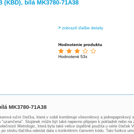
>
>
 (KBD), bílá MK3780-71A38
zobraziť ďalšie detaily
Hodnotenie produktu
Hodnotené 53x
bílá MK3780-71A38
serová ruční čtečka, která v sobě kombinuje všesměrový a jednopaprskový sn
ka "uzamčena". Stojánek může být také napevno připojen k pokladně nebo na z
ečností Metrologic, která byla také velice úspěšně použita u série čteček V
po stisku tlačítka odeslat data o konkrétním čarovém kódu. Tato funkce umožň