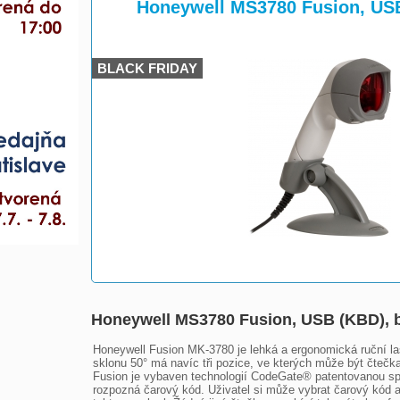
>
>
Honeywell MS3780 Fusion, USB
BLACK FRIDAY
Honeywell MS3780 Fusion, USB (KBD), 
Honeywell Fusion MK-3780 je lehká a ergonomická ruční la
sklonu 50° má navíc tři pozice, ve kterých může být čteč
Fusion je vybaven technologií CodeGate® patentovanou spol
rozpozná čarový kód. Uživatel si může vybrat čarový kód a 