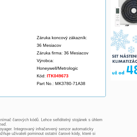
Záruka koncový zákazník:
36 Mesiacov
Záruka firma: 36 Mesiacov
Výrobca:
Honeywell/Metrologic
Kód:
ITK049673
Part No.: MK3780-71A38
ímač čarových kódů. Lehce seřiditelný stojánek s úhlem 
eď.

oyager. Integrovaný infračervený senzor automaticky 
uje uživateli pominout ostatní čarové kódy, které si 