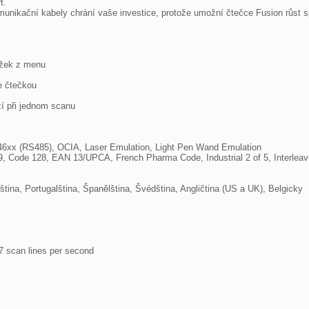
.

kační kabely chrání vaše investice, protože umožní čtečce Fusion růst sp
žek z menu

 čtečkou

í při jednom scanu

ština, Portugalština, Španělština, Švédština, Angličtina (US a UK), Belgicky
