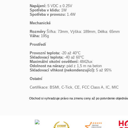
Napájení:
Spotřeba v klidu:
Spotřeba v provozu:
 1.4W

Mechanické
Rozměry
Váha:
 195g

Prostředí
Provozní teplota:
Skladovací teplota:
Maximální okolní osvětlení:
Odolnost na nárazy:
Skladovací vlhkost (nekondenzující):
 5 až 95%

Ostatní
Certifikace: BSMI, C-Tick, CE, FCC Class A, IC, MIC
Obchod si vyhradzuje právo na zmenu ceny až po potvrdenie objednávk