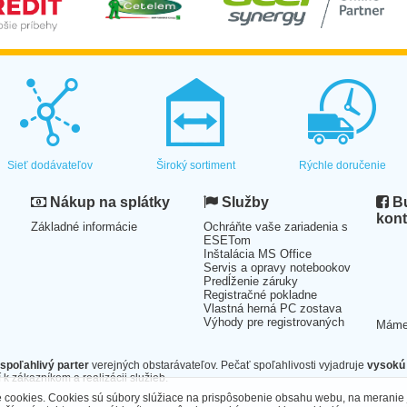
Sieť dodávateľov
Široký sortiment
Rýchle doručenie
Nákup na splátky
Služby
Bu
kont
Základné informácie
Ochráňte vaše zariadenia s
ESETom
Inštalácia MS Office
Servis a opravy notebookov
Predĺženie záruky
Registračné pokladne
Vlastná herná PC zostava
Výhody pre registrovaných
Mám
spoľahlivý parter
verejných obstarávateľov. Pečať spoľahlivosti vyjadruje
vysokú 
 k zákazníkom a realizácii služieb.
cookies. Cookies sú súbory slúžiace na prispôsobenie obsahu webu, na meranie 