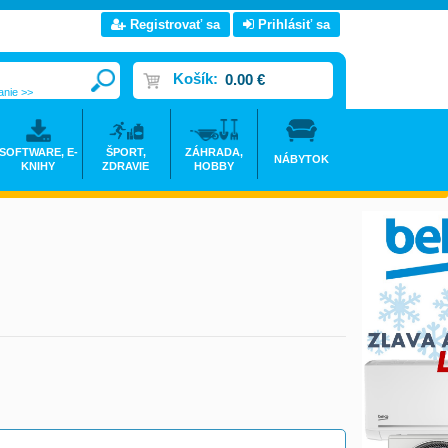
Registrovať sa
Prihlásiť sa
Košík:
0.00 €
anie >>
SOFTWARE, E-
ŠPORT,
ZÁHRADA,
NÁBYTOK
KNIHY
ZDRAVIE
HOBBY