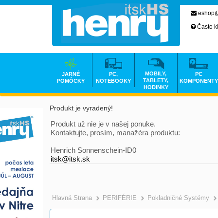
eshop@
Často k
MOBILY,
JARNÉ
PC,
PC
TABLETY,
POMÔCKY
NOTEBOOKY
KOMPONENTY
HODINKY
Produkt je vyradený!
Produkt už nie je v našej ponuke.
Kontaktujte, prosím, manažéra produktu:
Henrich Sonnenschein-ID0
itsk@itsk.sk
Hlavná Strana
PERIFÉRIE
Pokladničné Systémy