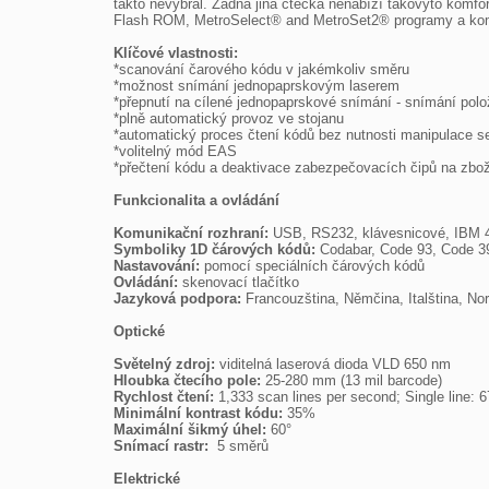
takto nevybral. Žádná jiná čtečka nenabízí takovýto komfort
Flash ROM, MetroSelect® and MetroSet2® programy a komuni
Klíčové vlastnosti:

*scanování čarového kódu v jakémkoliv směru

*možnost snímání jednopaprskovým laserem

*přepnutí na cílené jednopaprskové snímání - snímání polo
*plně automatický provoz ve stojanu

*automatický proces čtení kódů bez nutnosti manipulace se
*volitelný mód EAS

*přečtení kódu a deaktivace zabezpečovacích čipů na zbož
Funkcionalita a ovládání
Komunikační rozhraní: 
Symboliky 1D čárových kódů:
Nastavování: 
Ovládání:
Jazyková podpora:
 Francouzština, Němčina, Italština, Nor
Optické
Světelný zdroj:
Hloubka čtecího pole:
Rychlost čtení:
Minimální kontrast kódu:
Maximální šikmý úhel:
Snímací rastr: 
 5 směrů

Elektrické