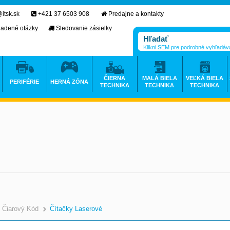
itsk.sk
+421 37 6503 908
Predajne a kontakty
ladené otázky
Sledovanie zásielky
Klikni SEM pre podrobné vyhľadáv
ČIERNA
MALÁ BIELA
VEĽKÁ BIELA
PERIFÉRIE
HERNÁ ZÓNA
TECHNIKA
TECHNIKA
TECHNIKA
Čiarový Kód
Čítačky Laserové