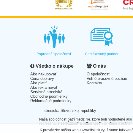
Popredná spoločnosť
Certifikovaný partner
Všetko o nákupe
O nás
Ako nakupovať
O spoločnosti
Cena dopravy
Voľné pracovné pozície
Ako platiť
Kontakty
Ako reklamovať
Servisné strediská
Obchodné podmienky
Reklamačné podmienky
strediska Slovenskej republiky
Naša spoločnosť patrí medzi tie, ktoré boli hodnotené ako
reprezentuje
serióznosť a odbornosť
v prístupe a jednaní
K prevádzke nášho webu www.itsk.sk využívame takzvané 