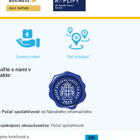
Osobný odber
Sieť predajní
ďte s nami v
akte:
e
Pečať spoľahlivosti
od Národného informačného
spokojnosť obstarávateľov
. Pečať spoľahlivosti
jeho funkčnosti a
OK