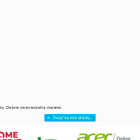
y. Obrázok má len ilustračný charakter.
Prejsť na vrch stránky...