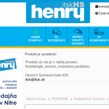
eshop@
Často k
MOBILY,
JARNÉ
PC,
PC
TABLETY,
POMÔCKY
NOTEBOOKY
KOMPONENTY
HODINKY
Produkt je vyradený!
Produkt už nie je v našej ponuke.
Kontaktujte, prosím, manažéra produktu:
Henrich Sonnenschein-ID0
itsk@itsk.sk
Hlavná Strana
PERIFÉRIE
Pokladničné Systémy