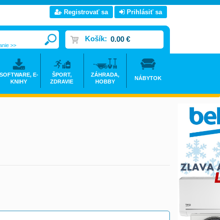
Registrovať sa
Prihlásiť sa
Košík:
0.00 €
anie >>
SOFTWARE, E-
ŠPORT,
ZÁHRADA,
NÁBYTOK
KNIHY
ZDRAVIE
HOBBY