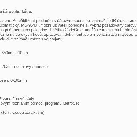
če čárového kódu.
seru. Po přiblížení předmětu s čárovým kódem ke snímači je IR čidlem autom
omaticky. MS-9540 umožní uživateli pohodlně si vybrat požadovaný čárový k
ho počítače nebo pokladny. Tlačítko CodeGate umožňuje inteligentní snímání,
seznamu čárových kódů, zpracování dokumentace a inventarizace majetku. Oba
okud je snímač umístěn ve stojanu.

la 650nm ± 10nm

i 203mm od hlavy snímače

dosah: 0-102mm

ívané čárové kódy

iovým rozhraním pomocí programu MetroSet

 čtení, CodeGate aktivní)
