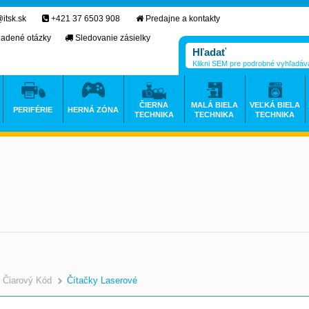
itsk.sk
+421 37 6503 908
Predajne a kontakty
ladené otázky
Sledovanie zásielky
Klikni SEM pre podrobné vyhľadáv
ČIERNA
MALÁ BIELA
VEĽKÁ BIELA
PERIFÉRIE
HERNÁ ZÓNA
TECHNIKA
TECHNIKA
TECHNIKA
Čiarový Kód
Čítačky Laserové