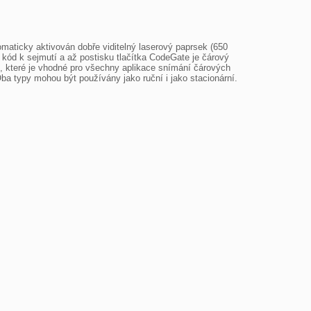
aticky aktivován dobře viditelný laserový paprsek (650 
ód k sejmutí a až postisku tlačítka CodeGate je čárový 
 které je vhodné pro všechny aplikace snímání čárových 
 typy mohou být používány jako ruční i jako stacionární. 