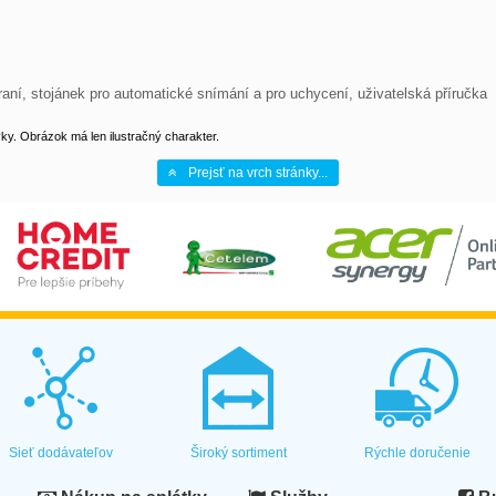
raní, stojánek pro automatické snímání a pro uchycení, uživatelská příručka
y. Obrázok má len ilustračný charakter.
Prejsť na vrch stránky...
Sieť dodávateľov
Široký sortiment
Rýchle doručenie