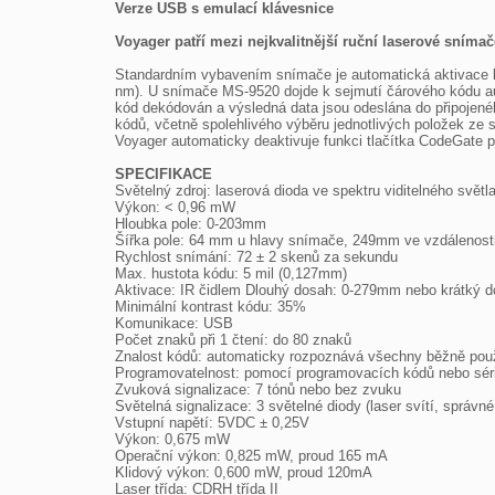
Verze USB s emulací klávesnice
Voyager patří mezi nejkvalitnější ruční laserové sníma
Standardním vybavením snímače je automatická aktivace la
nm). U snímače MS-9520 dojde k sejmutí čárového kódu aut
kód dekódován a výsledná data jsou odeslána do připojené
kódů, včetně spolehlivého výběru jednotlivých položek ze 
Voyager automaticky deaktivuje funkci tlačítka CodeGate p
SPECIFIKACE

Světelný zdroj: laserová dioda ve spektru viditelného svět
Výkon: < 0,96 mW

Hloubka pole: 0-203mm

Šířka pole: 64 mm u hlavy snímače, 249mm ve vzdálenost
Rychlost snímání: 72 ± 2 skenů za sekundu

Max. hustota kódu: 5 mil (0,127mm)

Aktivace: IR čidlem Dlouhý dosah: 0-279mm nebo krátký 
Minimální kontrast kódu: 35%

Komunikace: USB

Počet znaků při 1 čtení: do 80 znaků

Znalost kódů: automaticky rozpoznává všechny běžně použ
Programovatelnost: pomocí programovacích kódů nebo sér
Zvuková signalizace: 7 tónů nebo bez zvuku

Světelná signalizace: 3 světelné diody (laser svítí, správné
Vstupní napětí: 5VDC ± 0,25V

Výkon: 0,675 mW

Operační výkon: 0,825 mW, proud 165 mA

Klidový výkon: 0,600 mW, proud 120mA

Laser třída: CDRH třída II
