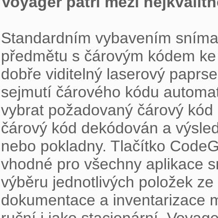
Voyager patří mezi nejkvalit
Standardním vybavením snímače 
předmětu s čárovým kódem ke s
dobře viditelný laserový paprs
sejmutí čárového kódu automati
vybrat požadovaný čárový kód k
čárový kód dekódován a výsled
nebo pokladny. Tlačítko CodeGa
vhodné pro všechny aplikace s
výběru jednotlivých položek z
dokumentace a inventarizace m