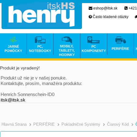
eshop@itsk.sk
+421
Často kladené otázky
MOBILY,
JARNÉ
PC,
PC
PERIFÉRIE
TABLETY,
POMÔCKY
NOTEBOOKY
KOMPONENTY
HODINKY
Produkt je vyradený!
Produkt už nie je v našej ponuke.
Kontaktujte, prosím, manažéra produktu:
Henrich Sonnenschein-ID0
itsk@itsk.sk
Hlavná Strana
PERIFÉRIE
Pokladničné Systémy
Čiarový Kód