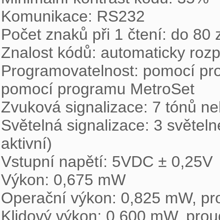
Komunikace: RS232

Počet znaků při 1 čtení: do 80 
Znalost kódů: automaticky roz
Programovatelnost: pomocí pr
pomocí programu MetroSet

Zvuková signalizace: 7 tónů ne
Světelná signalizace: 3 světeln
aktivní)

Vstupní napětí: 5VDC ± 0,25V

Výkon: 0,675 mW

Operační výkon: 0,825 mW, pr
Klidový výkon: 0,600 mW, pro