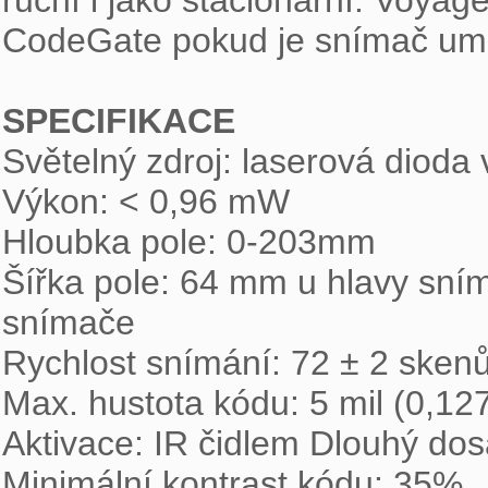
ruční i jako stacionární. Voyage
CodeGate pokud je snímač umís
SPECIFIKACE

Světelný zdroj: laserová dioda
Výkon: < 0,96 mW

Hloubka pole: 0-203mm

Šířka pole: 64 mm u hlavy sní
snímače

Rychlost snímání: 72 ± 2 skenů
Max. hustota kódu: 5 mil (0,12
Aktivace: IR čidlem Dlouhý d
Minimální kontrast kódu: 35%
