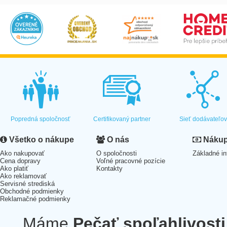
Popredná spoločnosť
Certifikovaný partner
Sieť dodávateľo
Všetko o nákupe
O nás
Nákup 
Ako nakupovať
O spoločnosti
Základné in
Cena dopravy
Voľné pracovné pozície
Ako platiť
Kontakty
Ako reklamovať
Servisné strediská
Obchodné podmienky
Reklamačné podmienky
Máme
Pečať spoľahlivosti