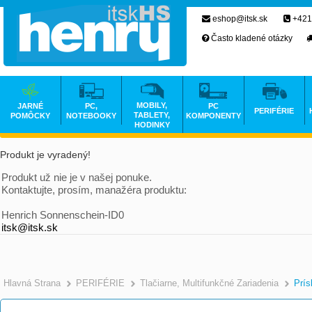
eshop@itsk.sk
+421
Často kladené otázky
MOBILY,
JARNÉ
PC,
PC
PERIFÉRIE
TABLETY,
POMÔCKY
NOTEBOOKY
KOMPONENTY
HODINKY
Produkt je vyradený!
Produkt už nie je v našej ponuke.
Kontaktujte, prosím, manažéra produktu:
Henrich Sonnenschein-ID0
itsk@itsk.sk
Hlavná Strana
PERIFÉRIE
Tlačiarne, Multifunkčné Zariadenia
Prís