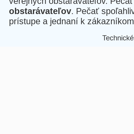
verejných obstarávateľov. Pečať 
obstarávateľov
. Pečať spoľahli
prístupe a jednaní k zákazníkom a
Technické
Â
Â
Â