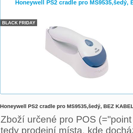
>
>
Honeywell PS2 cradle pro MS9535,šedý,
BLACK FRIDAY
Honeywell PS2 cradle pro MS9535,šedý, BEZ KABEL
Zboží určené pro POS (="point o
tedy prodejní místa, kde docház