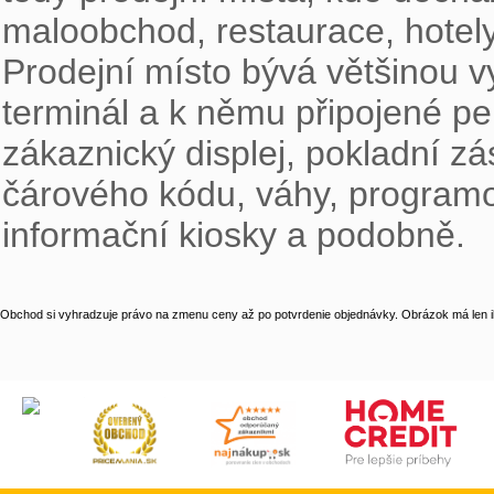
maloobchod, restaurace, hotely, 
Prodejní místo bývá většinou 
terminál a k němu připojené per
zákaznický displej, pokladní zás
čárového kódu, váhy, programov
informační kiosky a podobně.
Obchod si vyhradzuje právo na zmenu ceny až po potvrdenie objednávky. Obrázok má len il