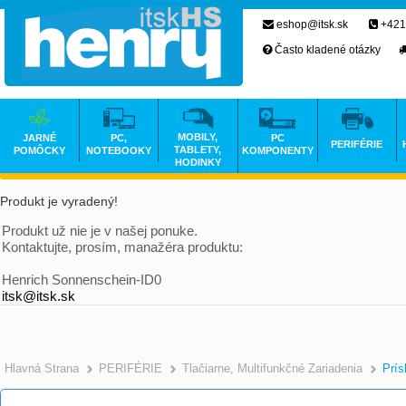
eshop@itsk.sk
+421
Často kladené otázky
MOBILY,
JARNÉ
PC,
PC
PERIFÉRIE
TABLETY,
POMÔCKY
NOTEBOOKY
KOMPONENTY
HODINKY
Produkt je vyradený!
Produkt už nie je v našej ponuke.
Kontaktujte, prosím, manažéra produktu:
Henrich Sonnenschein-ID0
itsk@itsk.sk
Hlavná Strana
PERIFÉRIE
Tlačiarne, Multifunkčné Zariadenia
Prís