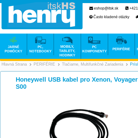
eshop@itsk.sk
+421
Často kladené otázky
MOBILY,
JARNÉ
PC,
PC
PERIFÉRIE
TABLETY,
POMÔCKY
NOTEBOOKY
KOMPONENTY
HODINKY
Hlavná Strana
PERIFÉRIE
Tlačiarne, Multifunkčné Zariadenia
Prís
>
>
Honeywell USB kabel pro Xenon, Voyager
S00