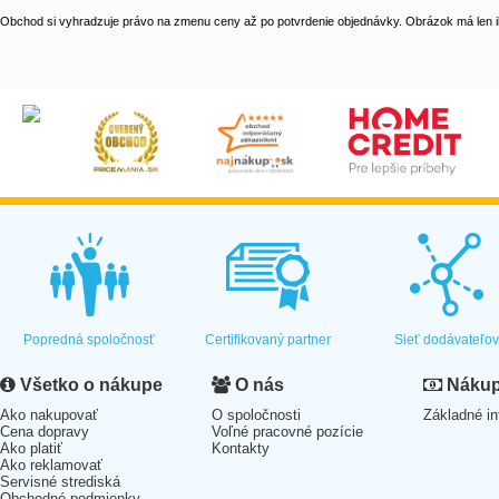
Obchod si vyhradzuje právo na zmenu ceny až po potvrdenie objednávky. Obrázok má len il
Popredná spoločnosť
Certifikovaný partner
Sieť dodávateľo
Všetko o nákupe
O nás
Nákup 
Ako nakupovať
O spoločnosti
Základné in
Cena dopravy
Voľné pracovné pozície
Ako platiť
Kontakty
Ako reklamovať
Servisné strediská
Obchodné podmienky